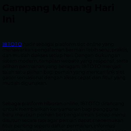
Gampang Menang Hari
Ini
18TOTO
hadir sebagai platform slot online yang
menawarkan pengalaman bermain lebih seru, praktis,
dan mudah diakses setiap hari. Dengan dukungan
sistem modern, tampilan website yang responsif, serta
pilihan permainan yang beragam, 18TOTO menjadi
salah satu pilihan bagi pemain yang mencari link slot
gacor sensasional dengan akses cepat dan fitur yang
mudah digunakan.
Sebagai platform hiburan online, 18TOTO dirancang
untuk memberikan kenyamanan bagi pengguna
baru maupun pemain berpengalaman. Setiap menu
disusun secara rapi agar pemain dapat menemukan
fitur penting seperti daftar permainan, informasi