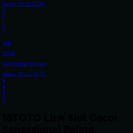
Kamis, 30 Jul
14.01
7
0
1
5
WN
2708
winchester lottery
Rabu, 29 Jul
14.02
5
4
2
2
18TOTO Link Slot Gacor
Sensasional Paling