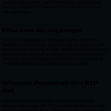
nyaman digunakan. Hal ini membuat pengalaman
bermain terasa lebih lancar tanpa hambatan yang
mengganggu.
Pilihan Game Slot yang Beragam
18TOTO menyediakan berbagai pilihan game slot
dengan tema menarik, tampilan visual modern, dan
fitur permainan yang mudah dipahami. Pemain dapat
menemukan permainan dengan fitur seperti scatter,
wild, free spin, multiplier, hingga bonus game yang
menambah keseruan dalam setiap putaran.
Informasi Permainan dan RTP
Slot
Untuk membantu pemain memilih permainan
dengan lebih bijak, 18TOTO menyediakan informasi
seputar game slot, fitur permainan, dan pembaruan