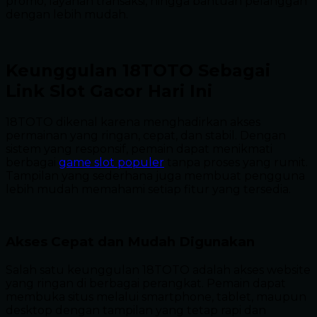
promo, layanan transaksi, hingga bantuan pelanggan
dengan lebih mudah.
Keunggulan 18TOTO Sebagai
Link Slot Gacor Hari Ini
18TOTO dikenal karena menghadirkan akses
permainan yang ringan, cepat, dan stabil. Dengan
sistem yang responsif, pemain dapat menikmati
berbagai
game slot populer
tanpa proses yang rumit.
Tampilan yang sederhana juga membuat pengguna
lebih mudah memahami setiap fitur yang tersedia.
Akses Cepat dan Mudah Digunakan
Salah satu keunggulan 18TOTO adalah akses website
yang ringan di berbagai perangkat. Pemain dapat
membuka situs melalui smartphone, tablet, maupun
desktop dengan tampilan yang tetap rapi dan