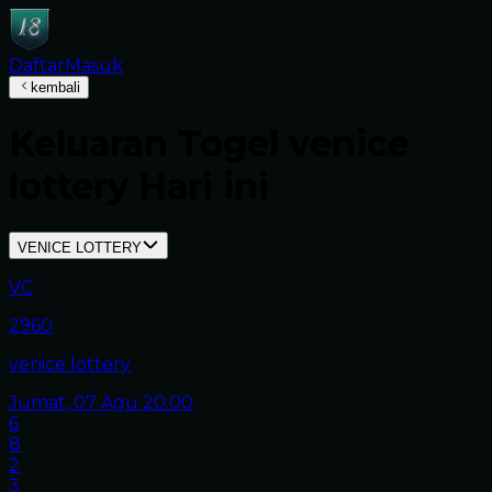
Daftar
Masuk
kembali
Keluaran Togel
venice
lottery
Hari ini
VENICE LOTTERY
VC
2960
venice lottery
Jumat, 07 Agu
20.00
6
8
2
3