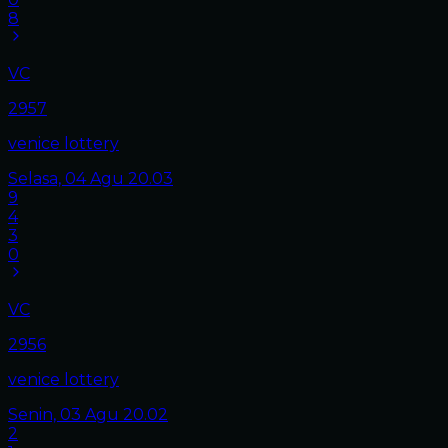
8
VC
2957
venice lottery
Selasa, 04 Agu
20.03
9
4
3
0
VC
2956
venice lottery
Senin, 03 Agu
20.02
2