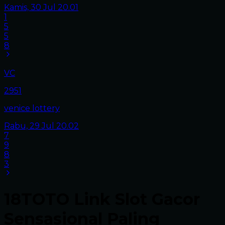
Kamis, 30 Jul
20.01
1
5
5
8
VC
2951
venice lottery
Rabu, 29 Jul
20.02
7
9
8
3
18TOTO Link Slot Gacor
Sensasional Paling