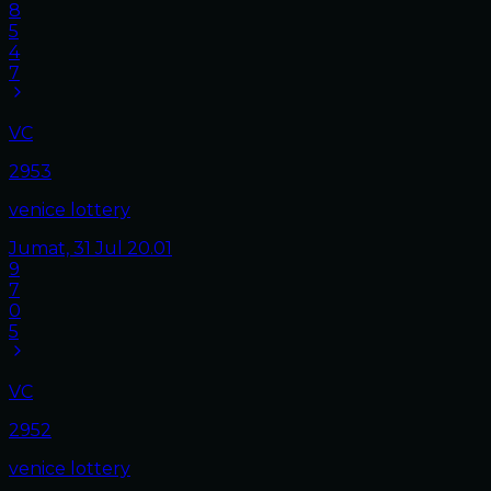
8
5
4
7
VC
2953
venice lottery
Jumat, 31 Jul
20.01
9
7
0
5
VC
2952
venice lottery