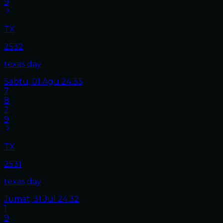
9
TX
2532
texas day
Sabtu, 01 Agu
24.33
7
8
2
9
TX
2531
texas day
Jumat, 31 Jul
24.32
1
9