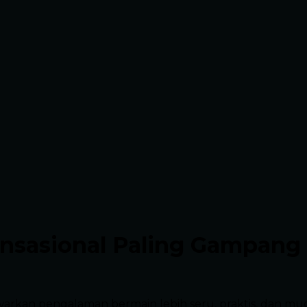
ensasional Paling Gampang 
warkan pengalaman bermain lebih seru, praktis, dan mu