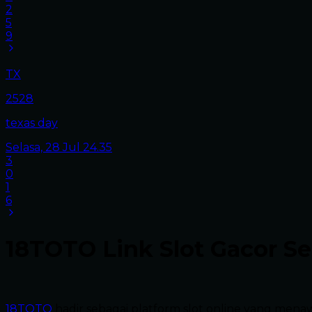
2
5
9
TX
2528
texas day
Selasa, 28 Jul
24.35
3
0
1
6
18TOTO Link Slot Gacor S
18TOTO
hadir sebagai platform slot online yang mena