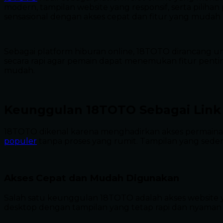
modern, tampilan website yang responsif, serta piliha
sensasional dengan akses cepat dan fitur yang mudah
Sebagai platform hiburan online, 18TOTO dirancan
secara rapi agar pemain dapat menemukan fitur pentin
mudah.
Keunggulan 18TOTO Sebagai Link S
18TOTO dikenal karena menghadirkan akses permainan 
populer
tanpa proses yang rumit. Tampilan yang sed
Akses Cepat dan Mudah Digunakan
Salah satu keunggulan 18TOTO adalah akses website 
desktop dengan tampilan yang tetap rapi dan nyaman