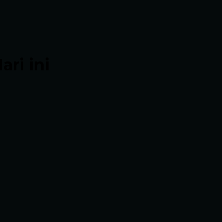
ari ini