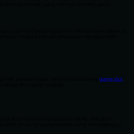
ihan bagi pemain yang mencari link slot gacor
aupun pemain berpengalaman. Setiap menu disusun
ransaksi, hingga bantuan pelanggan dengan lebih
sponsif, pemain dapat menikmati berbagai
game slot
tiap fitur yang tersedia.
uka situs melalui smartphone, tablet, maupun
sa lebih lancar tanpa hambatan yang mengganggu.