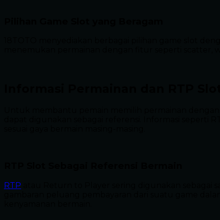
Pilihan Game Slot yang Beragam
18TOTO menyediakan berbagai pilihan game slot deng
menemukan permainan dengan fitur seperti scatter, wi
Informasi Permainan dan RTP Slo
Untuk membantu pemain memilih permainan dengan leb
dapat digunakan sebagai referensi. Informasi seperti
sesuai gaya bermain masing-masing.
RTP Slot Sebagai Referensi Bermain
RTP
atau Return to Player sering digunakan sebagai 
gambaran peluang pembayaran dari suatu game dalam 
kenyamanan bermain.