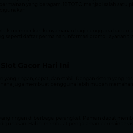
n permainan yang beragam, 18TOTO menjadi salah satu pil
 digunakan.
g untuk memberikan kenyamanan bagi pengguna baru m
g seperti daftar permainan, informasi promo, layanan t
lot Gacor Hari Ini
yang ringan, cepat, dan stabil. Dengan sistem yang re
erhana juga membuat pengguna lebih mudah memahami se
yang ringan di berbagai perangkat. Pemain dapat memb
 digunakan. Hal ini membuat pengalaman bermain tera