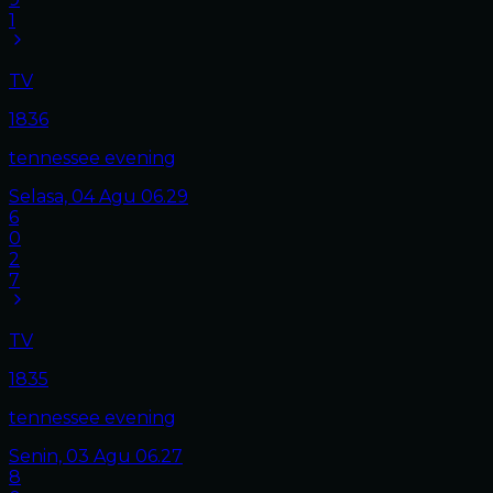
1
TV
1836
tennessee evening
Selasa, 04 Agu
06.29
6
0
2
7
TV
1835
tennessee evening
Senin, 03 Agu
06.27
8