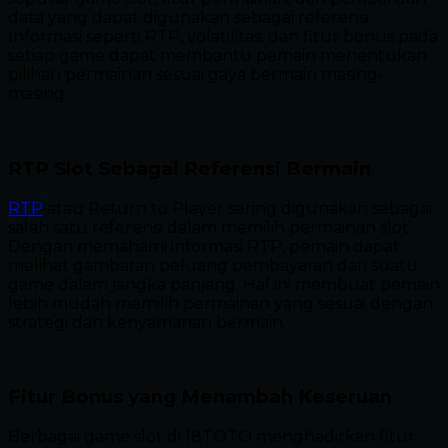
data yang dapat digunakan sebagai referensi.
Informasi seperti RTP, volatilitas, dan fitur bonus pada
setiap game dapat membantu pemain menentukan
pilihan permainan sesuai gaya bermain masing-
masing.
RTP Slot Sebagai Referensi Bermain
RTP
atau Return to Player sering digunakan sebagai
salah satu referensi dalam memilih permainan slot.
Dengan memahami informasi RTP, pemain dapat
melihat gambaran peluang pembayaran dari suatu
game dalam jangka panjang. Hal ini membuat pemain
lebih mudah memilih permainan yang sesuai dengan
strategi dan kenyamanan bermain.
Fitur Bonus yang Menambah Keseruan
Berbagai game slot di 18TOTO menghadirkan fitur