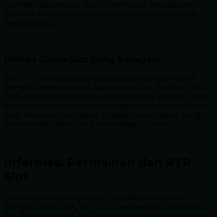
nyaman digunakan. Hal ini membuat pengalaman
bermain terasa lebih lancar tanpa hambatan yang
mengganggu.
Pilihan Game Slot yang Beragam
18TOTO menyediakan berbagai pilihan game slot
dengan tema menarik, tampilan visual modern, dan
fitur permainan yang mudah dipahami. Pemain dapat
menemukan permainan dengan fitur seperti scatter,
wild, free spin, multiplier, hingga bonus game yang
menambah keseruan dalam setiap putaran.
Informasi Permainan dan RTP
Slot
Untuk membantu pemain memilih permainan
dengan lebih bijak, 18TOTO menyediakan informasi
seputar game slot, fitur permainan, dan pembaruan