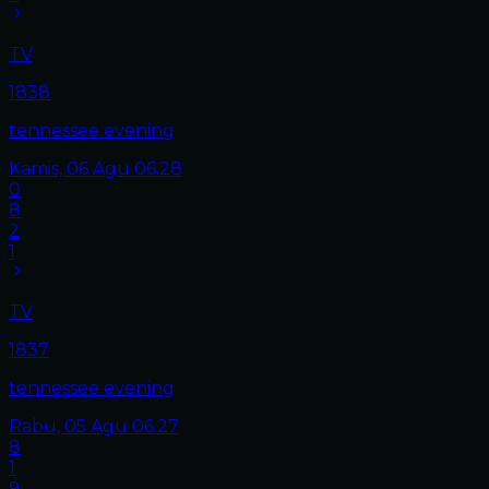
TV
1838
tennessee evening
Kamis, 06 Agu
06.28
0
8
2
1
TV
1837
tennessee evening
Rabu, 05 Agu
06.27
8
1
9