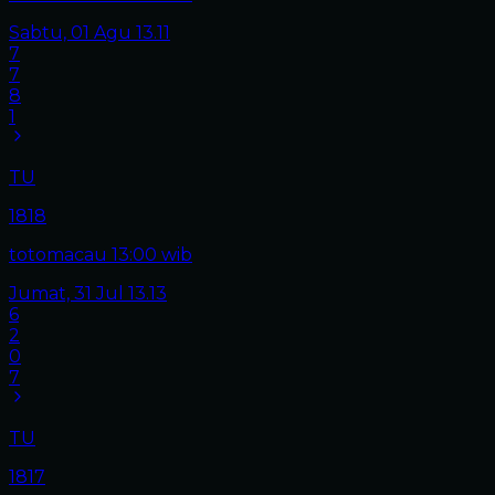
Sabtu, 01 Agu
13.11
7
7
8
1
TU
1818
totomacau 13:00 wib
Jumat, 31 Jul
13.13
6
2
0
7
TU
1817