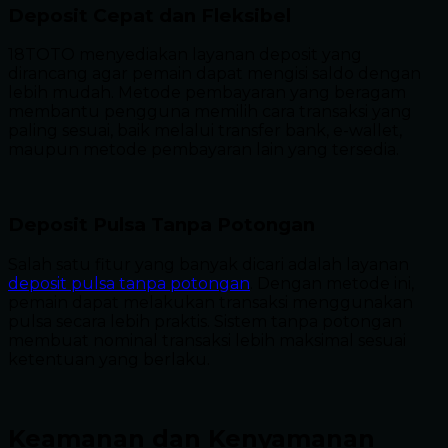
Deposit Cepat dan Fleksibel
18TOTO menyediakan layanan deposit yang
dirancang agar pemain dapat mengisi saldo dengan
lebih mudah. Metode pembayaran yang beragam
membantu pengguna memilih cara transaksi yang
paling sesuai, baik melalui transfer bank, e-wallet,
maupun metode pembayaran lain yang tersedia.
Deposit Pulsa Tanpa Potongan
Salah satu fitur yang banyak dicari adalah layanan
deposit pulsa tanpa potongan
. Dengan metode ini,
pemain dapat melakukan transaksi menggunakan
pulsa secara lebih praktis. Sistem tanpa potongan
membuat nominal transaksi lebih maksimal sesuai
ketentuan yang berlaku.
Keamanan dan Kenyamanan