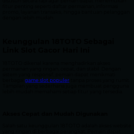
disusun secara rapi agar pemain dapat menemukan
fitur penting seperti daftar permainan, informasi
promo, layanan transaksi, hingga bantuan pelanggan
dengan lebih mudah.
Keunggulan 18TOTO Sebagai
Link Slot Gacor Hari Ini
18TOTO dikenal karena menghadirkan akses
permainan yang ringan, cepat, dan stabil. Dengan
sistem yang responsif, pemain dapat menikmati
berbagai
game slot populer
tanpa proses yang rumit.
Tampilan yang sederhana juga membuat pengguna
lebih mudah memahami setiap fitur yang tersedia.
Akses Cepat dan Mudah Digunakan
Salah satu keunggulan 18TOTO adalah akses website
yang ringan di berbagai perangkat. Pemain dapat