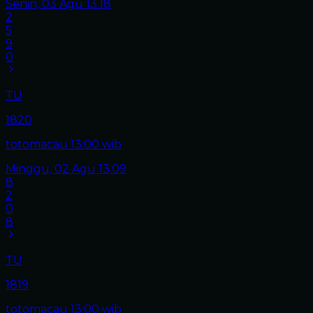
Senin, 03 Agu
13.18
2
5
9
0
TU
1820
totomacau 13:00 wib
Minggu, 02 Agu
13.09
8
2
0
8
TU
1819
totomacau 13:00 wib