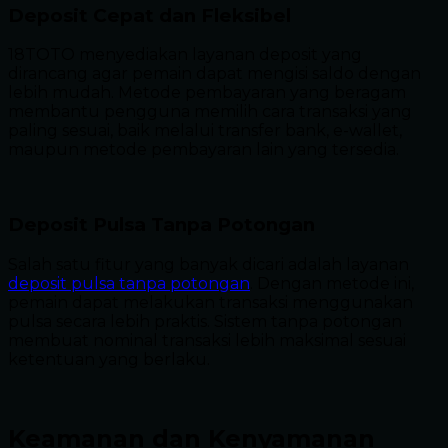
Deposit Cepat dan Fleksibel
18TOTO menyediakan layanan deposit yang
dirancang agar pemain dapat mengisi saldo dengan
lebih mudah. Metode pembayaran yang beragam
membantu pengguna memilih cara transaksi yang
paling sesuai, baik melalui transfer bank, e-wallet,
maupun metode pembayaran lain yang tersedia.
Deposit Pulsa Tanpa Potongan
Salah satu fitur yang banyak dicari adalah layanan
deposit pulsa tanpa potongan
. Dengan metode ini,
pemain dapat melakukan transaksi menggunakan
pulsa secara lebih praktis. Sistem tanpa potongan
membuat nominal transaksi lebih maksimal sesuai
ketentuan yang berlaku.
Keamanan dan Kenyamanan