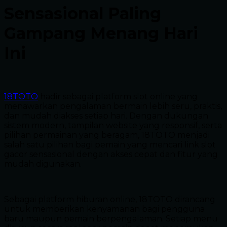
Sensasional Paling
Gampang Menang Hari
Ini
18TOTO
hadir sebagai platform slot online yang
menawarkan pengalaman bermain lebih seru, praktis,
dan mudah diakses setiap hari. Dengan dukungan
sistem modern, tampilan website yang responsif, serta
pilihan permainan yang beragam, 18TOTO menjadi
salah satu pilihan bagi pemain yang mencari link slot
gacor sensasional dengan akses cepat dan fitur yang
mudah digunakan.
Sebagai platform hiburan online, 18TOTO dirancang
untuk memberikan kenyamanan bagi pengguna
baru maupun pemain berpengalaman. Setiap menu