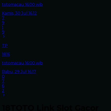
totomacau 16:00 wib
Kamis, 30 Jul
16.12
7
9
1
9
TP
1816
totomacau 16:00 wib
Rabu, 29 Jul
16.17
0
7
6
2
18TOTO Link Slot Gacor