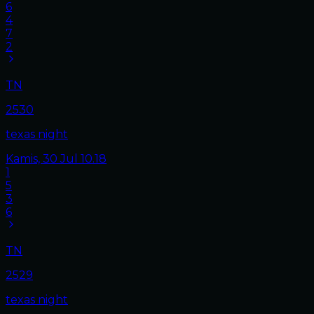
6
4
7
2
TN
2530
texas night
Kamis, 30 Jul
10.18
1
5
3
6
TN
2529
texas night