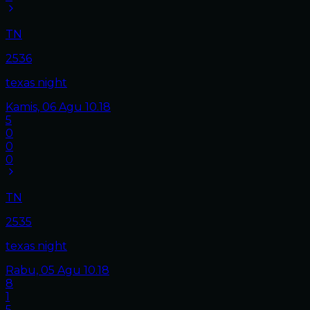
TN
2536
texas night
Kamis, 06 Agu
10.18
5
0
0
0
TN
2535
texas night
Rabu, 05 Agu
10.18
8
1
5