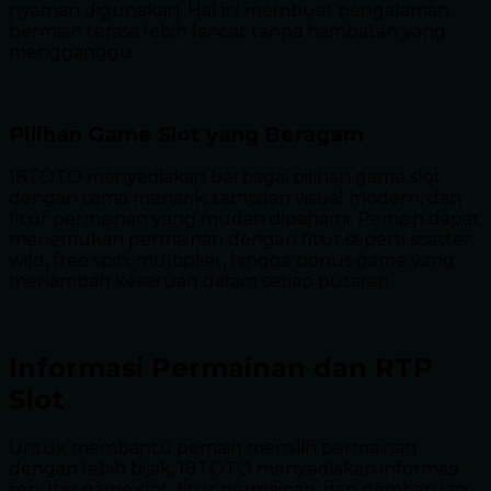
nyaman digunakan. Hal ini membuat pengalaman
bermain terasa lebih lancar tanpa hambatan yang
mengganggu.
Pilihan Game Slot yang Beragam
18TOTO menyediakan berbagai pilihan game slot
dengan tema menarik, tampilan visual modern, dan
fitur permainan yang mudah dipahami. Pemain dapat
menemukan permainan dengan fitur seperti scatter,
wild, free spin, multiplier, hingga bonus game yang
menambah keseruan dalam setiap putaran.
Informasi Permainan dan RTP
Slot
Untuk membantu pemain memilih permainan
dengan lebih bijak, 18TOTO menyediakan informasi
seputar game slot, fitur permainan, dan pembaruan