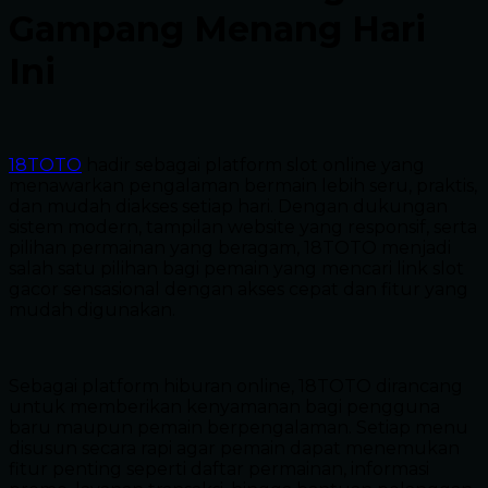
Gampang Menang Hari
Ini
18TOTO
hadir sebagai platform slot online yang
menawarkan pengalaman bermain lebih seru, praktis,
dan mudah diakses setiap hari. Dengan dukungan
sistem modern, tampilan website yang responsif, serta
pilihan permainan yang beragam, 18TOTO menjadi
salah satu pilihan bagi pemain yang mencari link slot
gacor sensasional dengan akses cepat dan fitur yang
mudah digunakan.
Sebagai platform hiburan online, 18TOTO dirancang
untuk memberikan kenyamanan bagi pengguna
baru maupun pemain berpengalaman. Setiap menu
disusun secara rapi agar pemain dapat menemukan
fitur penting seperti daftar permainan, informasi