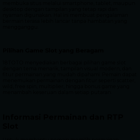
membuka situs melalui smartphone, tablet, maupun
desktop dengan tampilan yang tetap rapi dan
nyaman digunakan. Hal ini membuat pengalaman
bermain terasa lebih lancar tanpa hambatan yang
mengganggu.
Pilihan Game Slot yang Beragam
18TOTO menyediakan berbagai pilihan game slot
dengan tema menarik, tampilan visual modern, dan
fitur permainan yang mudah dipahami. Pemain dapat
menemukan permainan dengan fitur seperti scatter,
wild, free spin, multiplier, hingga bonus game yang
menambah keseruan dalam setiap putaran.
Informasi Permainan dan RTP
Slot
Untuk membantu pemain memilih permainan