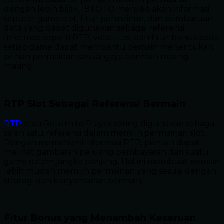
dengan lebih bijak, 18TOTO menyediakan informasi
seputar game slot, fitur permainan, dan pembaruan
data yang dapat digunakan sebagai referensi.
Informasi seperti RTP, volatilitas, dan fitur bonus pada
setiap game dapat membantu pemain menentukan
pilihan permainan sesuai gaya bermain masing-
masing.
RTP Slot Sebagai Referensi Bermain
RTP
atau Return to Player sering digunakan sebagai
salah satu referensi dalam memilih permainan slot.
Dengan memahami informasi RTP, pemain dapat
melihat gambaran peluang pembayaran dari suatu
game dalam jangka panjang. Hal ini membuat pemain
lebih mudah memilih permainan yang sesuai dengan
strategi dan kenyamanan bermain.
Fitur Bonus yang Menambah Keseruan