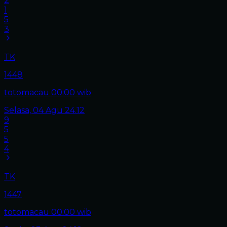
2
1
5
3
TK
1448
totomacau 00:00 wib
Selasa, 04 Agu
24.12
9
5
5
4
TK
1447
totomacau 00:00 wib