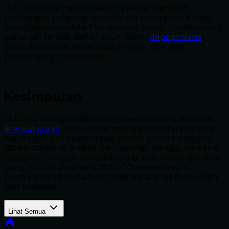
18TOTO juga menyediakan layanan bantuan
pelanggan yang siap membantu pengguna ketika
mengalami kendala. Tim support dapat memberikan
panduan terkait daftar akun, login,
deposit dana
,
penarikan dana, akses situs, hingga informasi
permainan yang tersedia.
Kesimpulan
18TOTO menjadi pilihan bagi pemain yang mencari
link slot gacor
sensasional paling gampang menang
hari ini dengan akses cepat, pilihan game beragam,
sistem transaksi praktis, dan layanan pengguna yang
responsif. Dengan tampilan yang sederhana dan fitur
yang mudah dipahami, 18TOTO memberikan
pengalaman bermain slot online yang lebih nyaman
dan fleksibel.
Lihat Semua