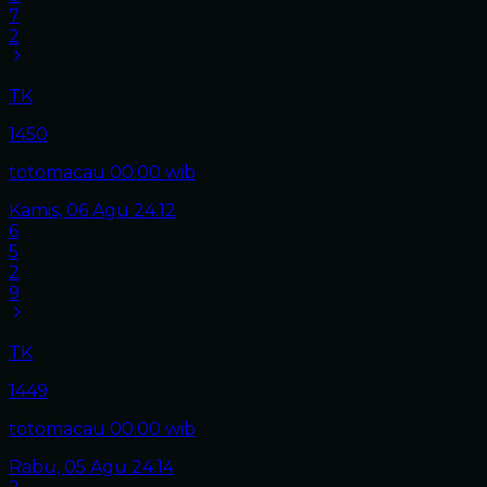
7
2
TK
1450
totomacau 00:00 wib
Kamis, 06 Agu
24.12
6
5
2
9
TK
1449
totomacau 00:00 wib
Rabu, 05 Agu
24.14