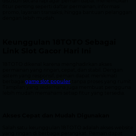
disusun secara rapi agar pemain dapat menemukan
fitur penting seperti daftar permainan, informasi
promo, layanan transaksi, hingga bantuan pelanggan
dengan lebih mudah.
Keunggulan 18TOTO Sebagai
Link Slot Gacor Hari Ini
18TOTO dikenal karena menghadirkan akses
permainan yang ringan, cepat, dan stabil. Dengan
sistem yang responsif, pemain dapat menikmati
berbagai
game slot populer
tanpa proses yang rumit.
Tampilan yang sederhana juga membuat pengguna
lebih mudah memahami setiap fitur yang tersedia.
Akses Cepat dan Mudah Digunakan
Salah satu keunggulan 18TOTO adalah akses website
yang ringan di berbagai perangkat. Pemain dapat