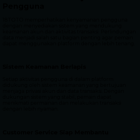
Pengguna
18TOTO memperhatikan kenyamanan pengguna
dengan menyediakan sistem yang mendukung
keamanan akun dan aktivitas transaksi. Perlindungan
data menjadi salah satu bagian penting agar pemain
dapat menggunakan platform dengan lebih tenang.
Sistem Keamanan Berlapis
Setiap aktivitas pengguna di dalam platform
didukung oleh sistem keamanan yang bertujuan
menjaga privasi akun dan data transaksi. Dengan
dukungan sistem yang stabil, pemain dapat
menikmati permainan dan melakukan transaksi
dengan lebih nyaman.
Customer Service Siap Membantu