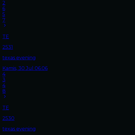
2
6
5
7
TE
2531
texas evening
Kamis, 30 Jul
06.06
4
3
4
8
TE
2530
texas evening