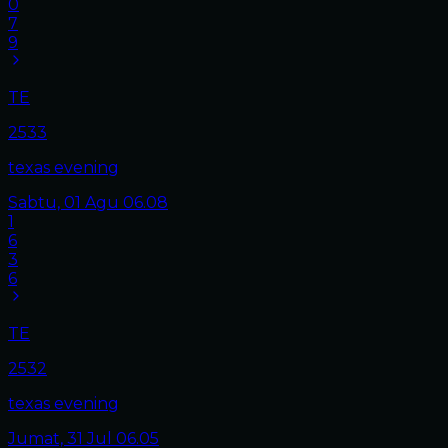
0
7
9
TE
2533
texas evening
Sabtu, 01 Agu
06.08
1
6
3
6
TE
2532
texas evening
Jumat, 31 Jul
06.05