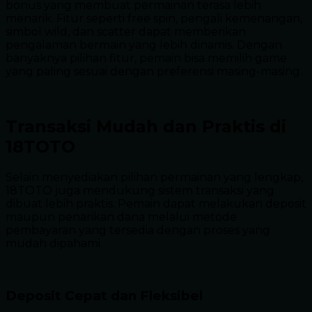
bonus yang membuat permainan terasa lebih
menarik. Fitur seperti free spin, pengali kemenangan,
simbol wild, dan scatter dapat memberikan
pengalaman bermain yang lebih dinamis. Dengan
banyaknya pilihan fitur, pemain bisa memilih game
yang paling sesuai dengan preferensi masing-masing.
Transaksi Mudah dan Praktis di
18TOTO
Selain menyediakan pilihan permainan yang lengkap,
18TOTO juga mendukung sistem transaksi yang
dibuat lebih praktis. Pemain dapat melakukan deposit
maupun penarikan dana melalui metode
pembayaran yang tersedia dengan proses yang
mudah dipahami.
Deposit Cepat dan Fleksibel