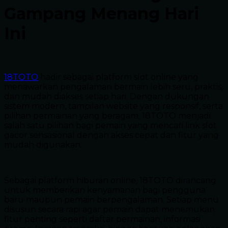
Gampang Menang Hari
Ini
18TOTO
hadir sebagai platform slot online yang
menawarkan pengalaman bermain lebih seru, praktis,
dan mudah diakses setiap hari. Dengan dukungan
sistem modern, tampilan website yang responsif, serta
pilihan permainan yang beragam, 18TOTO menjadi
salah satu pilihan bagi pemain yang mencari link slot
gacor sensasional dengan akses cepat dan fitur yang
mudah digunakan.
Sebagai platform hiburan online, 18TOTO dirancang
untuk memberikan kenyamanan bagi pengguna
baru maupun pemain berpengalaman. Setiap menu
disusun secara rapi agar pemain dapat menemukan
fitur penting seperti daftar permainan, informasi