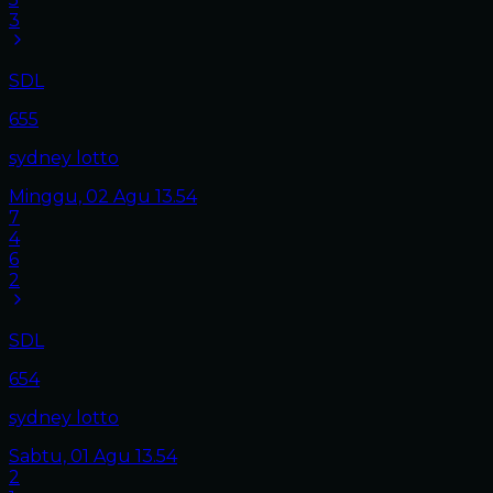
3
SDL
655
sydney lotto
Minggu, 02 Agu
13.54
7
4
6
2
SDL
654
sydney lotto
Sabtu, 01 Agu
13.54
2