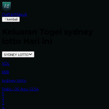
Daftar
Masuk
kembali
Keluaran Togel
sydney
lotto
Hari ini
SYDNEY LOTTO
SDL
658
sydney lotto
Rabu, 05 Agu
13.54
5
2
2
4