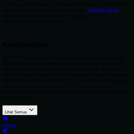
mengalami kendala. Tim support dapat memberikan
panduan terkait daftar akun, login,
deposit dana
,
penarikan dana, akses situs, hingga informasi
permainan yang tersedia.
Kesimpulan
18TOTO menjadi pilihan bagi pemain yang mencari
link slot gacor sensasional paling gampang menang
hari ini dengan akses cepat, pilihan game beragam,
sistem transaksi praktis, dan layanan pengguna yang
responsif. Dengan tampilan yang sederhana dan fitur
yang mudah dipahami, 18TOTO memberikan
pengalaman bermain slot online yang lebih nyaman
dan fleksibel.
Lihat Semua
home