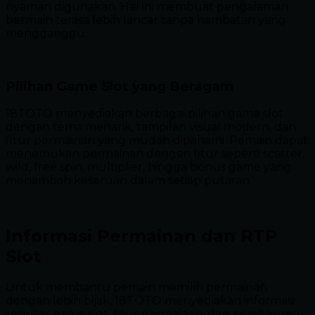
nyaman digunakan. Hal ini membuat pengalaman
bermain terasa lebih lancar tanpa hambatan yang
mengganggu.
Pilihan Game Slot yang Beragam
18TOTO menyediakan berbagai pilihan game slot
dengan tema menarik, tampilan visual modern, dan
fitur permainan yang mudah dipahami. Pemain dapat
menemukan permainan dengan fitur seperti scatter,
wild, free spin, multiplier, hingga bonus game yang
menambah keseruan dalam setiap putaran.
Informasi Permainan dan RTP
Slot
Untuk membantu pemain memilih permainan
dengan lebih bijak, 18TOTO menyediakan informasi
seputar game slot, fitur permainan, dan pembaruan