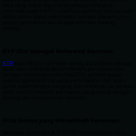
data yang dapat digunakan sebagai referensi.
Informasi seperti RTP, volatilitas, dan fitur bonus pada
setiap game dapat membantu pemain menentukan
pilihan permainan sesuai gaya bermain masing-
masing.
RTP Slot Sebagai Referensi Bermain
RTP
atau Return to Player sering digunakan sebagai
salah satu referensi dalam memilih permainan slot.
Dengan memahami informasi RTP, pemain dapat
melihat gambaran peluang pembayaran dari suatu
game dalam jangka panjang. Hal ini membuat pemain
lebih mudah memilih permainan yang sesuai dengan
strategi dan kenyamanan bermain.
Fitur Bonus yang Menambah Keseruan
Berbagai game slot di 18TOTO menghadirkan fitur