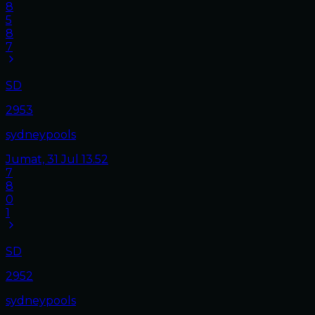
8
5
8
7
SD
2953
sydneypools
Jumat, 31 Jul
13.52
7
8
0
1
SD
2952
sydneypools