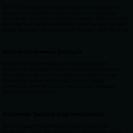
18TOTO memperhatikan kenyamanan pengguna
dengan menyediakan sistem yang mendukung
keamanan akun dan aktivitas transaksi. Perlindungan
data menjadi salah satu bagian penting agar pemain
dapat menggunakan platform dengan lebih tenang.
Sistem Keamanan Berlapis
Setiap aktivitas pengguna di dalam platform
didukung oleh sistem keamanan yang bertujuan
menjaga privasi akun dan data transaksi. Dengan
dukungan sistem yang stabil, pemain dapat
menikmati permainan dan melakukan transaksi
dengan lebih nyaman.
Customer Service Siap Membantu
18TOTO juga menyediakan layanan bantuan
pelanggan yang siap membantu pengguna ketika