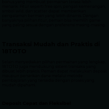
bonus yang membuat permainan terasa lebih
menarik. Fitur seperti free spin, pengali kemenangan,
simbol wild, dan scatter dapat memberikan
pengalaman bermain yang lebih dinamis. Dengan
banyaknya pilihan fitur, pemain bisa memilih game
yang paling sesuai dengan preferensi masing-masing.
Transaksi Mudah dan Praktis di
18TOTO
Selain menyediakan pilihan permainan yang lengkap,
18TOTO juga mendukung sistem transaksi yang
dibuat lebih praktis. Pemain dapat melakukan deposit
maupun penarikan dana melalui metode
pembayaran yang tersedia dengan proses yang
mudah dipahami.
Deposit Cepat dan Fleksibel