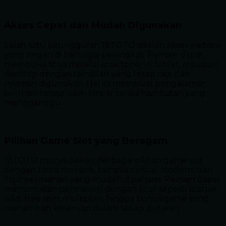
Akses Cepat dan Mudah Digunakan
Salah satu keunggulan 18TOTO adalah akses website
yang ringan di berbagai perangkat. Pemain dapat
membuka situs melalui smartphone, tablet, maupun
desktop dengan tampilan yang tetap rapi dan
nyaman digunakan. Hal ini membuat pengalaman
bermain terasa lebih lancar tanpa hambatan yang
mengganggu.
Pilihan Game Slot yang Beragam
18TOTO menyediakan berbagai pilihan game slot
dengan tema menarik, tampilan visual modern, dan
fitur permainan yang mudah dipahami. Pemain dapat
menemukan permainan dengan fitur seperti scatter,
wild, free spin, multiplier, hingga bonus game yang
menambah keseruan dalam setiap putaran.