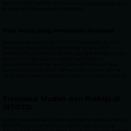
lebih mudah memilih permainan yang sesuai dengan
strategi dan kenyamanan bermain.
Fitur Bonus yang Menambah Keseruan
Berbagai game slot di 18TOTO menghadirkan fitur
bonus yang membuat permainan terasa lebih
menarik. Fitur seperti free spin, pengali kemenangan,
simbol wild, dan scatter dapat memberikan
pengalaman bermain yang lebih dinamis. Dengan
banyaknya pilihan fitur, pemain bisa memilih game
yang paling sesuai dengan preferensi masing-masing.
Transaksi Mudah dan Praktis di
18TOTO
Selain menyediakan pilihan permainan yang lengkap,
18TOTO juga mendukung sistem transaksi yang