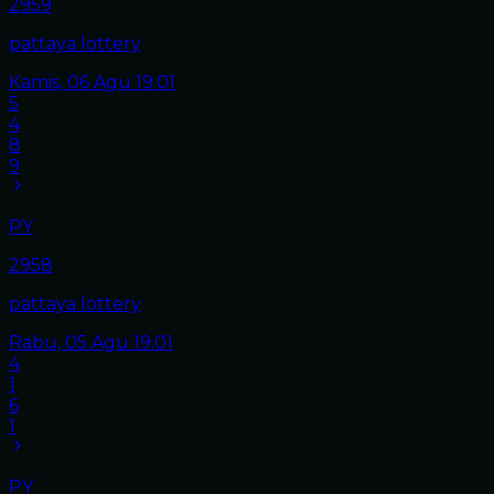
2959
pattaya lottery
Kamis, 06 Agu
19.01
5
4
8
9
PY
2958
pattaya lottery
Rabu, 05 Agu
19.01
4
1
6
1
PY