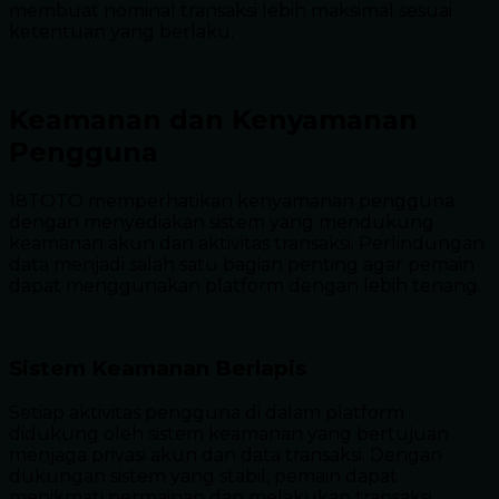
membuat nominal transaksi lebih maksimal sesuai
ketentuan yang berlaku.
Keamanan dan Kenyamanan
Pengguna
18TOTO memperhatikan kenyamanan pengguna
dengan menyediakan sistem yang mendukung
keamanan akun dan aktivitas transaksi. Perlindungan
data menjadi salah satu bagian penting agar pemain
dapat menggunakan platform dengan lebih tenang.
Sistem Keamanan Berlapis
Setiap aktivitas pengguna di dalam platform
didukung oleh sistem keamanan yang bertujuan
menjaga privasi akun dan data transaksi. Dengan
dukungan sistem yang stabil, pemain dapat
menikmati permainan dan melakukan transaksi