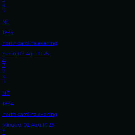
4
NE
1835
north carolina evening
Senin, 03 Agu
10.25
8
7
7
4
NE
1834
north carolina evening
Minggu, 02 Agu
10.26
6