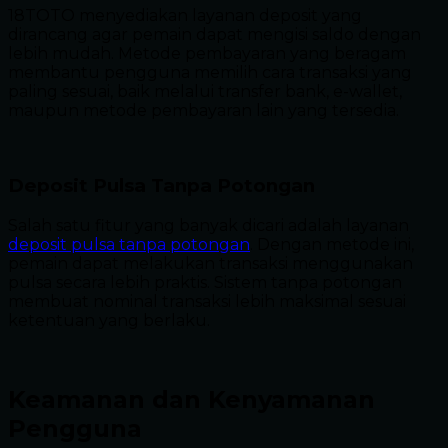
18TOTO menyediakan layanan deposit yang
dirancang agar pemain dapat mengisi saldo dengan
lebih mudah. Metode pembayaran yang beragam
membantu pengguna memilih cara transaksi yang
paling sesuai, baik melalui transfer bank, e-wallet,
maupun metode pembayaran lain yang tersedia.
Deposit Pulsa Tanpa Potongan
Salah satu fitur yang banyak dicari adalah layanan
deposit pulsa tanpa potongan
. Dengan metode ini,
pemain dapat melakukan transaksi menggunakan
pulsa secara lebih praktis. Sistem tanpa potongan
membuat nominal transaksi lebih maksimal sesuai
ketentuan yang berlaku.
Keamanan dan Kenyamanan
Pengguna