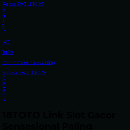
Rabu, 29 Jul
10.29
6
4
1
1
NE
1829
north carolina evening
Selasa, 28 Jul
10.28
0
8
3
0
18TOTO Link Slot Gacor
Sensasional Paling