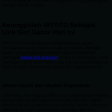
promo, layanan transaksi, hingga bantuan pelanggan
dengan lebih mudah.
Keunggulan 18TOTO Sebagai
Link Slot Gacor Hari Ini
18TOTO dikenal karena menghadirkan akses
permainan yang ringan, cepat, dan stabil. Dengan
sistem yang responsif, pemain dapat menikmati
berbagai
game slot populer
tanpa proses yang rumit.
Tampilan yang sederhana juga membuat pengguna
lebih mudah memahami setiap fitur yang tersedia.
Akses Cepat dan Mudah Digunakan
Salah satu keunggulan 18TOTO adalah akses website
yang ringan di berbagai perangkat. Pemain dapat
membuka situs melalui smartphone, tablet, maupun
desktop dengan tampilan yang tetap rapi dan