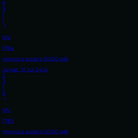
6
9
1
1
MU
1784
morocco quatro 00:00 wib
Jumat, 31 Jul
24.14
2
3
1
0
MU
1783
morocco quatro 00:00 wib