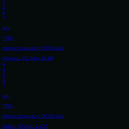
7
2
2
MU
1786
morocco quatro 00:00 wib
Minggu, 02 Agu
24.28
4
4
2
3
MU
1785
morocco quatro 00:00 wib
Sabtu, 01 Agu
24.23