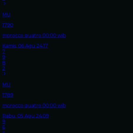
MU
1790
morocco quatro 00:00 wib
Kamis, 06 Agu
24.17
7
9
8
2
MU
1789
morocco quatro 00:00 wib
Rabu, 05 Agu
24.09
9
6
4