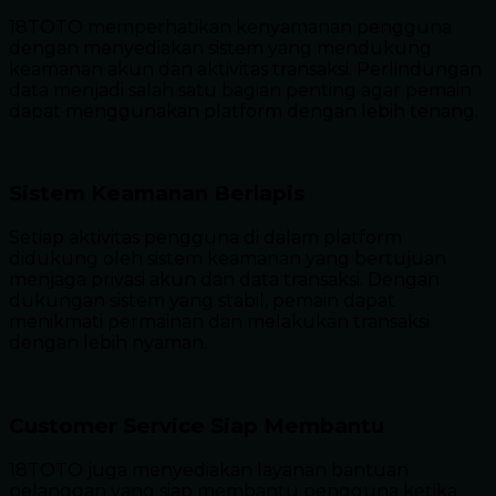
18TOTO memperhatikan kenyamanan pengguna
dengan menyediakan sistem yang mendukung
keamanan akun dan aktivitas transaksi. Perlindungan
data menjadi salah satu bagian penting agar pemain
dapat menggunakan platform dengan lebih tenang.
Sistem Keamanan Berlapis
Setiap aktivitas pengguna di dalam platform
didukung oleh sistem keamanan yang bertujuan
menjaga privasi akun dan data transaksi. Dengan
dukungan sistem yang stabil, pemain dapat
menikmati permainan dan melakukan transaksi
dengan lebih nyaman.
Customer Service Siap Membantu
18TOTO juga menyediakan layanan bantuan
pelanggan yang siap membantu pengguna ketika