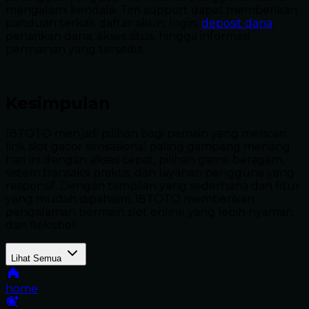
mengalami kendala. Tim support dapat memberikan
panduan terkait daftar akun, login,
deposit dana
,
penarikan dana, akses situs, hingga informasi
permainan yang tersedia.
Kesimpulan
18TOTO menjadi pilihan bagi pemain yang mencari
link slot gacor sensasional paling gampang menang
hari ini dengan akses cepat, pilihan game beragam,
sistem transaksi praktis, dan layanan pengguna yang
responsif. Dengan tampilan yang sederhana dan fitur
yang mudah dipahami, 18TOTO memberikan
pengalaman bermain slot online yang lebih nyaman
dan fleksibel.
Lihat Semua
home