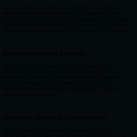
18TOTO memperhatikan kenyamanan pengguna
dengan menyediakan sistem yang mendukung
keamanan akun dan aktivitas transaksi. Perlindungan
data menjadi salah satu bagian penting agar pemain
dapat menggunakan platform dengan lebih tenang.
Sistem Keamanan Berlapis
Setiap aktivitas pengguna di dalam platform
didukung oleh sistem keamanan yang bertujuan
menjaga privasi akun dan data transaksi. Dengan
dukungan sistem yang stabil, pemain dapat
menikmati permainan dan melakukan transaksi
dengan lebih nyaman.
Customer Service Siap Membantu
18TOTO juga menyediakan layanan bantuan
pelanggan yang siap membantu pengguna ketika