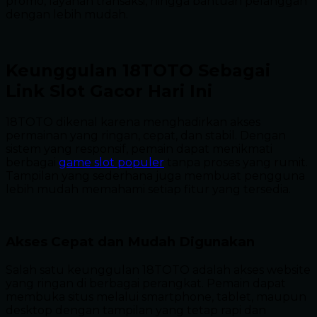
promo, layanan transaksi, hingga bantuan pelanggan
dengan lebih mudah.
Keunggulan 18TOTO Sebagai
Link Slot Gacor Hari Ini
18TOTO dikenal karena menghadirkan akses
permainan yang ringan, cepat, dan stabil. Dengan
sistem yang responsif, pemain dapat menikmati
berbagai
game slot populer
tanpa proses yang rumit.
Tampilan yang sederhana juga membuat pengguna
lebih mudah memahami setiap fitur yang tersedia.
Akses Cepat dan Mudah Digunakan
Salah satu keunggulan 18TOTO adalah akses website
yang ringan di berbagai perangkat. Pemain dapat
membuka situs melalui smartphone, tablet, maupun
desktop dengan tampilan yang tetap rapi dan