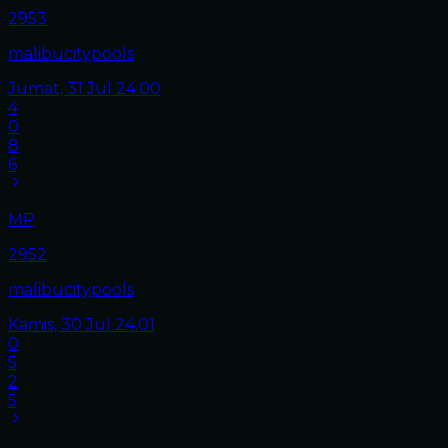
2953
malibucitypools
Jumat, 31 Jul
24.00
4
0
8
6
MP
2952
malibucitypools
Kamis, 30 Jul
24.01
0
5
2
5