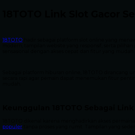
18TOTO Link Slot Gacor S
18TOTO
hadir sebagai platform slot online yang mena
modern, tampilan website yang responsif, serta piliha
sensasional dengan akses cepat dan fitur yang mudah
Sebagai platform hiburan online, 18TOTO dirancan
secara rapi agar pemain dapat menemukan fitur pentin
mudah.
Keunggulan 18TOTO Sebagai Link S
18TOTO dikenal karena menghadirkan akses permainan 
populer
tanpa proses yang rumit. Tampilan yang sed