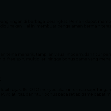
yang ringan di berbagai perangkat. Pemain dapat memb
 digunakan. Hal ini membuat pengalaman bermain tera
an tema menarik, tampilan visual modern, dan fitur p
ld, free spin, multiplier, hingga bonus game yang men
t
ih bijak, 18TOTO menyediakan informasi seputar game
 RTP, volatilitas, dan fitur bonus pada setiap game da