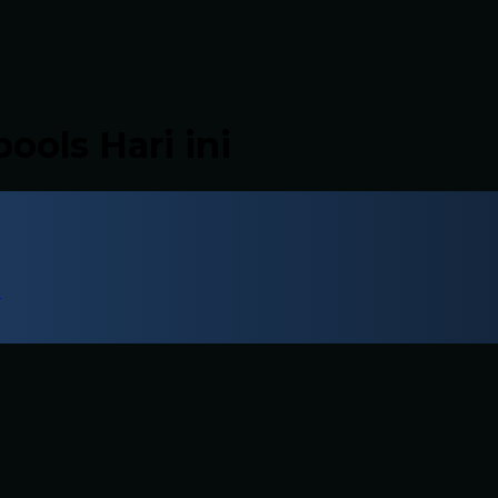
pools
Hari ini
a