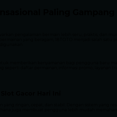
ensasional Paling Gampang 
warkan pengalaman bermain lebih seru, praktis, dan mu
n permainan yang beragam, 18TOTO menjadi salah satu pil
 digunakan.
g untuk memberikan kenyamanan bagi pengguna baru m
g seperti daftar permainan, informasi promo, layanan t
lot Gacor Hari Ini
yang ringan, cepat, dan stabil. Dengan sistem yang re
erhana juga membuat pengguna lebih mudah memahami se