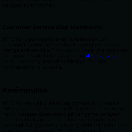
dengan lebih nyaman.
Customer Service Siap Membantu
18TOTO juga menyediakan layanan bantuan
pelanggan yang siap membantu pengguna ketika
mengalami kendala. Tim support dapat memberikan
panduan terkait daftar akun, login,
deposit dana
,
penarikan dana, akses situs, hingga informasi
permainan yang tersedia.
Kesimpulan
18TOTO menjadi pilihan bagi pemain yang mencari
link slot gacor sensasional paling gampang menang
hari ini dengan akses cepat, pilihan game beragam,
sistem transaksi praktis, dan layanan pengguna yang
responsif. Dengan tampilan yang sederhana dan fitur
yang mudah dipahami, 18TOTO memberikan