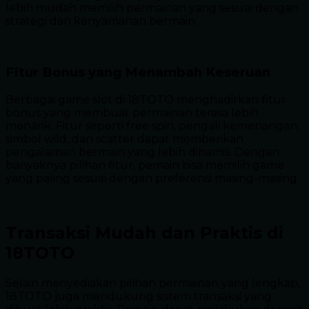
lebih mudah memilih permainan yang sesuai dengan
strategi dan kenyamanan bermain.
Fitur Bonus yang Menambah Keseruan
Berbagai game slot di 18TOTO menghadirkan fitur
bonus yang membuat permainan terasa lebih
menarik. Fitur seperti free spin, pengali kemenangan,
simbol wild, dan scatter dapat memberikan
pengalaman bermain yang lebih dinamis. Dengan
banyaknya pilihan fitur, pemain bisa memilih game
yang paling sesuai dengan preferensi masing-masing.
Transaksi Mudah dan Praktis di
18TOTO
Selain menyediakan pilihan permainan yang lengkap,
18TOTO juga mendukung sistem transaksi yang