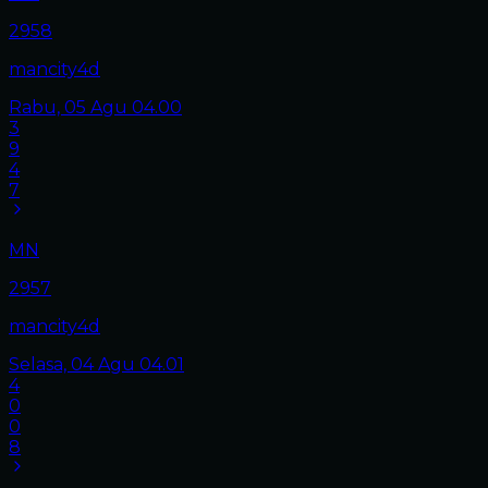
2958
mancity4d
Rabu, 05 Agu
04.00
3
9
4
7
MN
2957
mancity4d
Selasa, 04 Agu
04.01
4
0
0
8