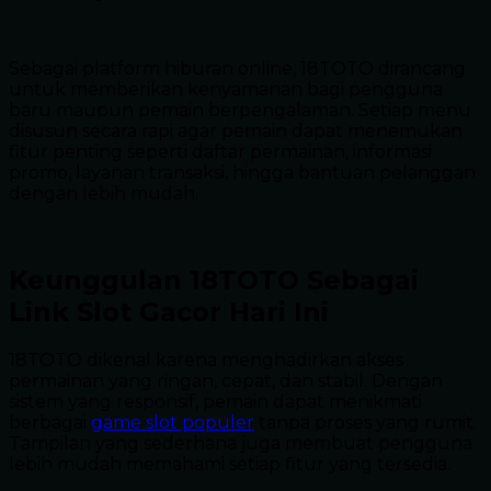
Sebagai platform hiburan online, 18TOTO dirancang
untuk memberikan kenyamanan bagi pengguna
baru maupun pemain berpengalaman. Setiap menu
disusun secara rapi agar pemain dapat menemukan
fitur penting seperti daftar permainan, informasi
promo, layanan transaksi, hingga bantuan pelanggan
dengan lebih mudah.
Keunggulan 18TOTO Sebagai
Link Slot Gacor Hari Ini
18TOTO dikenal karena menghadirkan akses
permainan yang ringan, cepat, dan stabil. Dengan
sistem yang responsif, pemain dapat menikmati
berbagai
game slot populer
tanpa proses yang rumit.
Tampilan yang sederhana juga membuat pengguna
lebih mudah memahami setiap fitur yang tersedia.