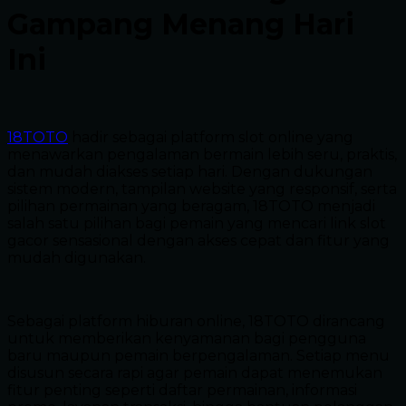
Gampang Menang Hari
Ini
18TOTO
hadir sebagai platform slot online yang
menawarkan pengalaman bermain lebih seru, praktis,
dan mudah diakses setiap hari. Dengan dukungan
sistem modern, tampilan website yang responsif, serta
pilihan permainan yang beragam, 18TOTO menjadi
salah satu pilihan bagi pemain yang mencari link slot
gacor sensasional dengan akses cepat dan fitur yang
mudah digunakan.
Sebagai platform hiburan online, 18TOTO dirancang
untuk memberikan kenyamanan bagi pengguna
baru maupun pemain berpengalaman. Setiap menu
disusun secara rapi agar pemain dapat menemukan
fitur penting seperti daftar permainan, informasi