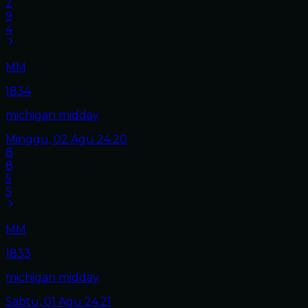
2
9
4
MM
1834
michigan midday
Minggu, 02 Agu
24.20
8
8
5
5
MM
1833
michigan midday
Sabtu, 01 Agu
24.21