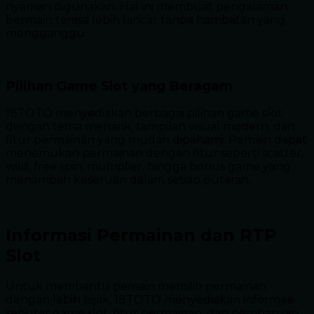
nyaman digunakan. Hal ini membuat pengalaman
bermain terasa lebih lancar tanpa hambatan yang
mengganggu.
Pilihan Game Slot yang Beragam
18TOTO menyediakan berbagai pilihan game slot
dengan tema menarik, tampilan visual modern, dan
fitur permainan yang mudah dipahami. Pemain dapat
menemukan permainan dengan fitur seperti scatter,
wild, free spin, multiplier, hingga bonus game yang
menambah keseruan dalam setiap putaran.
Informasi Permainan dan RTP
Slot
Untuk membantu pemain memilih permainan
dengan lebih bijak, 18TOTO menyediakan informasi
seputar game slot, fitur permainan, dan pembaruan