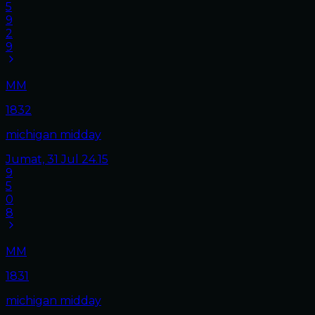
5
9
2
9
MM
1832
michigan midday
Jumat, 31 Jul
24.15
9
5
0
8
MM
1831
michigan midday