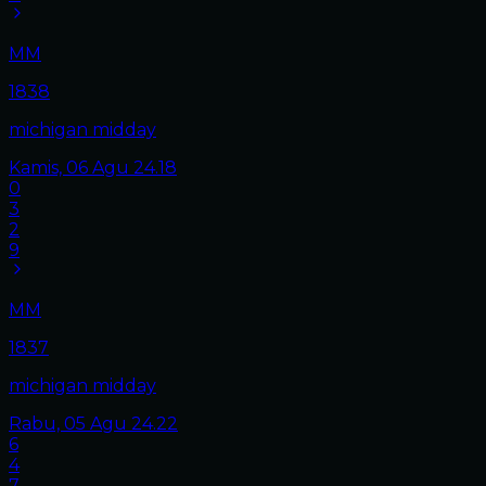
MM
1838
michigan midday
Kamis, 06 Agu
24.18
0
3
2
9
MM
1837
michigan midday
Rabu, 05 Agu
24.22
6
4
7