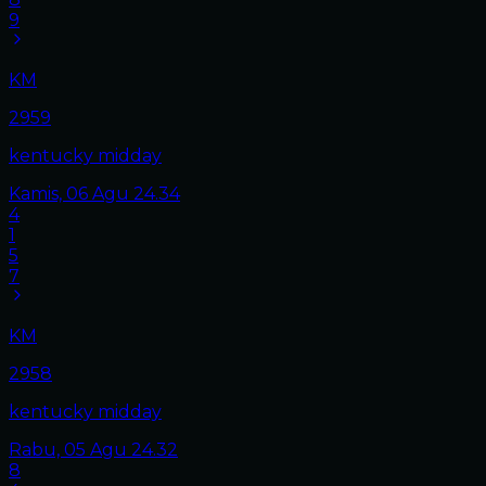
9
KM
2959
kentucky midday
Kamis, 06 Agu
24.34
4
1
5
7
KM
2958
kentucky midday
Rabu, 05 Agu
24.32
8