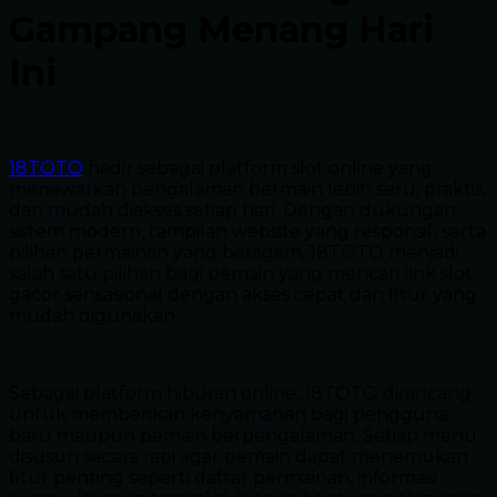
Gampang Menang Hari
Ini
18TOTO
hadir sebagai platform slot online yang
menawarkan pengalaman bermain lebih seru, praktis,
dan mudah diakses setiap hari. Dengan dukungan
sistem modern, tampilan website yang responsif, serta
pilihan permainan yang beragam, 18TOTO menjadi
salah satu pilihan bagi pemain yang mencari link slot
gacor sensasional dengan akses cepat dan fitur yang
mudah digunakan.
Sebagai platform hiburan online, 18TOTO dirancang
untuk memberikan kenyamanan bagi pengguna
baru maupun pemain berpengalaman. Setiap menu
disusun secara rapi agar pemain dapat menemukan
fitur penting seperti daftar permainan, informasi