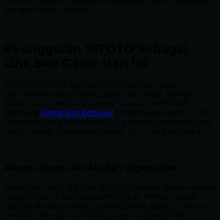
promo, layanan transaksi, hingga bantuan pelanggan
dengan lebih mudah.
Keunggulan 18TOTO Sebagai
Link Slot Gacor Hari Ini
18TOTO dikenal karena menghadirkan akses
permainan yang ringan, cepat, dan stabil. Dengan
sistem yang responsif, pemain dapat menikmati
berbagai
game slot populer
tanpa proses yang rumit.
Tampilan yang sederhana juga membuat pengguna
lebih mudah memahami setiap fitur yang tersedia.
Akses Cepat dan Mudah Digunakan
Salah satu keunggulan 18TOTO adalah akses website
yang ringan di berbagai perangkat. Pemain dapat
membuka situs melalui smartphone, tablet, maupun
desktop dengan tampilan yang tetap rapi dan