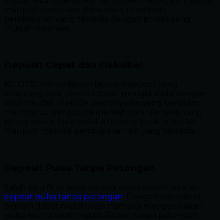
dibuat lebih praktis. Pemain dapat melakukan deposit
maupun penarikan dana melalui metode
pembayaran yang tersedia dengan proses yang
mudah dipahami.
Deposit Cepat dan Fleksibel
18TOTO menyediakan layanan deposit yang
dirancang agar pemain dapat mengisi saldo dengan
lebih mudah. Metode pembayaran yang beragam
membantu pengguna memilih cara transaksi yang
paling sesuai, baik melalui transfer bank, e-wallet,
maupun metode pembayaran lain yang tersedia.
Deposit Pulsa Tanpa Potongan
Salah satu fitur yang banyak dicari adalah layanan
deposit pulsa tanpa potongan
. Dengan metode ini,
pemain dapat melakukan transaksi menggunakan
pulsa secara lebih praktis. Sistem tanpa potongan