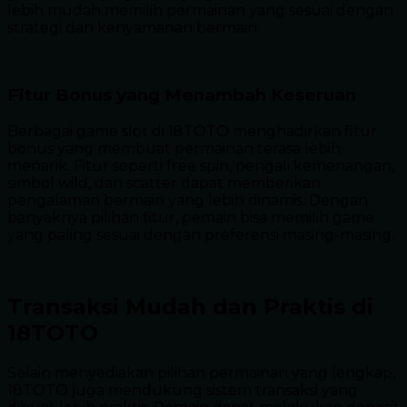
lebih mudah memilih permainan yang sesuai dengan
strategi dan kenyamanan bermain.
Fitur Bonus yang Menambah Keseruan
Berbagai game slot di 18TOTO menghadirkan fitur
bonus yang membuat permainan terasa lebih
menarik. Fitur seperti free spin, pengali kemenangan,
simbol wild, dan scatter dapat memberikan
pengalaman bermain yang lebih dinamis. Dengan
banyaknya pilihan fitur, pemain bisa memilih game
yang paling sesuai dengan preferensi masing-masing.
Transaksi Mudah dan Praktis di
18TOTO
Selain menyediakan pilihan permainan yang lengkap,
18TOTO juga mendukung sistem transaksi yang