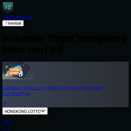
Daftar
Masuk
kembali
Keluaran Togel
hongkong
lotto
Hari ini
Saksikan langsung hasil live draw resmi dari
sumbernya
HONGKONG LOTTO
HKL