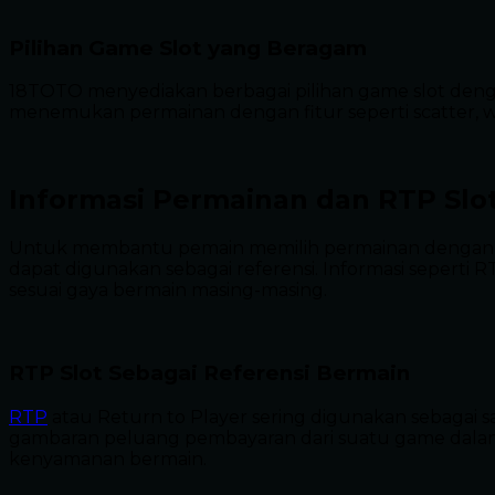
Pilihan Game Slot yang Beragam
18TOTO menyediakan berbagai pilihan game slot deng
menemukan permainan dengan fitur seperti scatter, wi
Informasi Permainan dan RTP Slo
Untuk membantu pemain memilih permainan dengan leb
dapat digunakan sebagai referensi. Informasi seperti
sesuai gaya bermain masing-masing.
RTP Slot Sebagai Referensi Bermain
RTP
atau Return to Player sering digunakan sebagai 
gambaran peluang pembayaran dari suatu game dalam 
kenyamanan bermain.