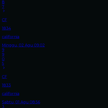
8
7
CF
1834
california
Minggu, 02 Agu
09.02
9
9
0
5
CF
1833
california
Sabtu, 01 Agu
08.56
3