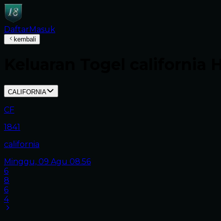
Daftar
Masuk
kembali
Keluaran Togel
california
H
CALIFORNIA
CF
1841
california
Minggu, 09 Agu
08.56
6
8
6
4