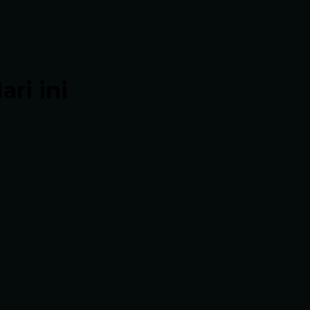
ari ini