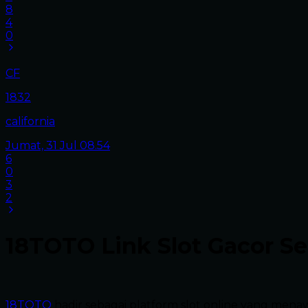
8
4
0
CF
1832
california
Jumat, 31 Jul
08.54
6
0
3
2
18TOTO Link Slot Gacor S
18TOTO
hadir sebagai platform slot online yang mena