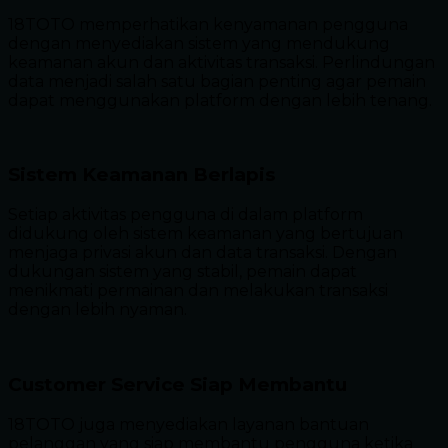
18TOTO memperhatikan kenyamanan pengguna
dengan menyediakan sistem yang mendukung
keamanan akun dan aktivitas transaksi. Perlindungan
data menjadi salah satu bagian penting agar pemain
dapat menggunakan platform dengan lebih tenang.
Sistem Keamanan Berlapis
Setiap aktivitas pengguna di dalam platform
didukung oleh sistem keamanan yang bertujuan
menjaga privasi akun dan data transaksi. Dengan
dukungan sistem yang stabil, pemain dapat
menikmati permainan dan melakukan transaksi
dengan lebih nyaman.
Customer Service Siap Membantu
18TOTO juga menyediakan layanan bantuan
pelanggan yang siap membantu pengguna ketika