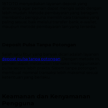
18TOTO menyediakan layanan deposit yang
dirancang agar pemain dapat mengisi saldo dengan
lebih mudah. Metode pembayaran yang beragam
membantu pengguna memilih cara transaksi yang
paling sesuai, baik melalui transfer bank, e-wallet,
maupun metode pembayaran lain yang tersedia.
Deposit Pulsa Tanpa Potongan
Salah satu fitur yang banyak dicari adalah layanan
deposit pulsa tanpa potongan
. Dengan metode ini,
pemain dapat melakukan transaksi menggunakan
pulsa secara lebih praktis. Sistem tanpa potongan
membuat nominal transaksi lebih maksimal sesuai
ketentuan yang berlaku.
Keamanan dan Kenyamanan
Pengguna