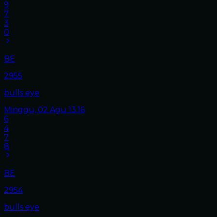
9
7
3
0
BE
2955
bulls eye
Minggu, 02 Agu
13.16
6
4
7
8
BE
2954
bulls eye