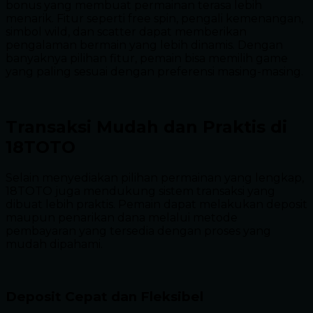
bonus yang membuat permainan terasa lebih
menarik. Fitur seperti free spin, pengali kemenangan,
simbol wild, dan scatter dapat memberikan
pengalaman bermain yang lebih dinamis. Dengan
banyaknya pilihan fitur, pemain bisa memilih game
yang paling sesuai dengan preferensi masing-masing.
Transaksi Mudah dan Praktis di
18TOTO
Selain menyediakan pilihan permainan yang lengkap,
18TOTO juga mendukung sistem transaksi yang
dibuat lebih praktis. Pemain dapat melakukan deposit
maupun penarikan dana melalui metode
pembayaran yang tersedia dengan proses yang
mudah dipahami.
Deposit Cepat dan Fleksibel