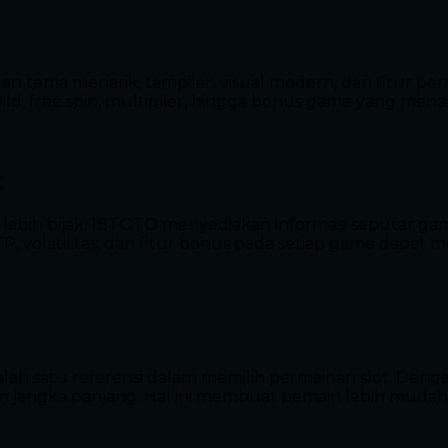
an tema menarik, tampilan visual modern, dan fitur p
ld, free spin, multiplier, hingga bonus game yang men
t
ih bijak, 18TOTO menyediakan informasi seputar game
 RTP, volatilitas, dan fitur bonus pada setiap game da
salah satu referensi dalam memilih permainan slot. Den
jangka panjang. Hal ini membuat pemain lebih mudah 