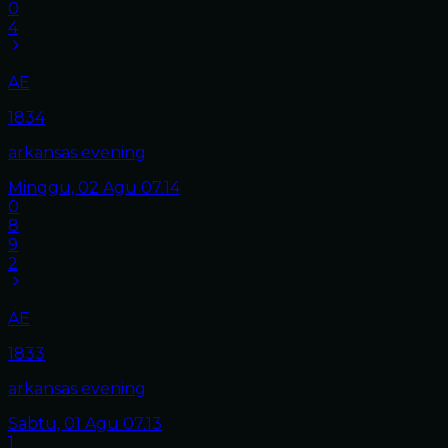
0
4
AE
1834
arkansas evening
Minggu, 02 Agu
07.14
0
8
9
2
AE
1833
arkansas evening
Sabtu, 01 Agu
07.13
1