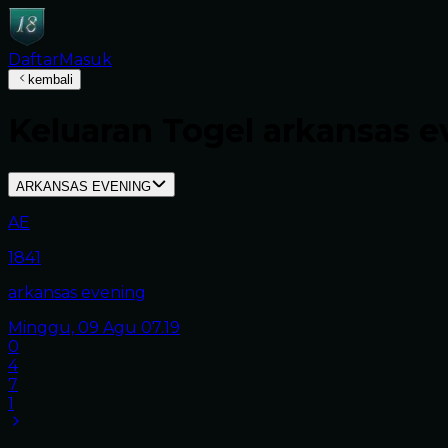
Daftar
Masuk
kembali
Keluaran Togel
arkansas e
ARKANSAS EVENING
AE
1841
arkansas evening
Minggu, 09 Agu
07.19
0
4
7
1