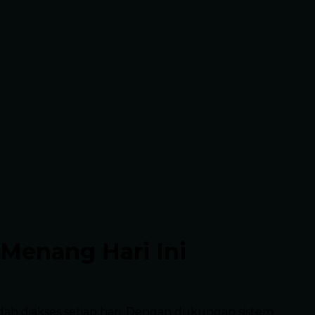
Menang Hari Ini
dah diakses setiap hari. Dengan dukungan sistem