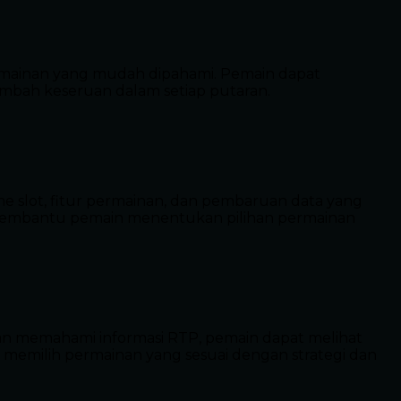
ermainan yang mudah dipahami. Pemain dapat
ambah keseruan dalam setiap putaran.
 slot, fitur permainan, dan pembaruan data yang
pat membantu pemain menentukan pilihan permainan
gan memahami informasi RTP, pemain dapat melihat
memilih permainan yang sesuai dengan strategi dan