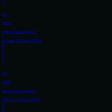
2
AE
1836
arkansas evening
Selasa, 04 Agu
07.16
6
1
9
3
AE
1835
arkansas evening
Senin, 03 Agu
07.16
6
4