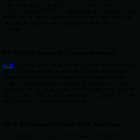
data yang dapat digunakan sebagai referensi.
Informasi seperti RTP, volatilitas, dan fitur bonus pada
setiap game dapat membantu pemain menentukan
pilihan permainan sesuai gaya bermain masing-
masing.
RTP Slot Sebagai Referensi Bermain
RTP
atau Return to Player sering digunakan sebagai
salah satu referensi dalam memilih permainan slot.
Dengan memahami informasi RTP, pemain dapat
melihat gambaran peluang pembayaran dari suatu
game dalam jangka panjang. Hal ini membuat pemain
lebih mudah memilih permainan yang sesuai dengan
strategi dan kenyamanan bermain.
Fitur Bonus yang Menambah Keseruan
Berbagai game slot di 18TOTO menghadirkan fitur