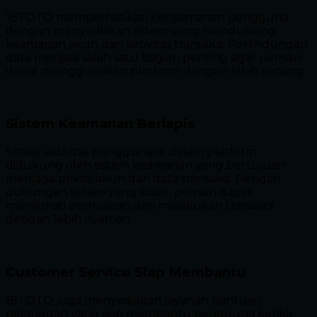
18TOTO memperhatikan kenyamanan pengguna
dengan menyediakan sistem yang mendukung
keamanan akun dan aktivitas transaksi. Perlindungan
data menjadi salah satu bagian penting agar pemain
dapat menggunakan platform dengan lebih tenang.
Sistem Keamanan Berlapis
Setiap aktivitas pengguna di dalam platform
didukung oleh sistem keamanan yang bertujuan
menjaga privasi akun dan data transaksi. Dengan
dukungan sistem yang stabil, pemain dapat
menikmati permainan dan melakukan transaksi
dengan lebih nyaman.
Customer Service Siap Membantu
18TOTO juga menyediakan layanan bantuan
pelanggan yang siap membantu pengguna ketika