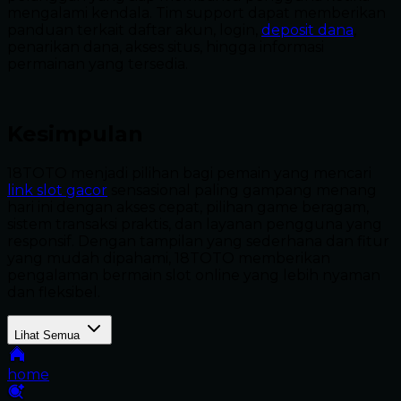
mengalami kendala. Tim support dapat memberikan
panduan terkait daftar akun, login,
deposit dana
,
penarikan dana, akses situs, hingga informasi
permainan yang tersedia.
Kesimpulan
18TOTO menjadi pilihan bagi pemain yang mencari
link slot gacor
sensasional paling gampang menang
hari ini dengan akses cepat, pilihan game beragam,
sistem transaksi praktis, dan layanan pengguna yang
responsif. Dengan tampilan yang sederhana dan fitur
yang mudah dipahami, 18TOTO memberikan
pengalaman bermain slot online yang lebih nyaman
dan fleksibel.
Lihat Semua
home