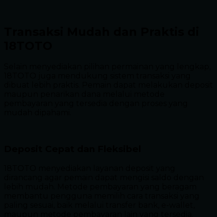
Transaksi Mudah dan Praktis di
18TOTO
Selain menyediakan pilihan permainan yang lengkap,
18TOTO juga mendukung sistem transaksi yang
dibuat lebih praktis. Pemain dapat melakukan deposit
maupun penarikan dana melalui metode
pembayaran yang tersedia dengan proses yang
mudah dipahami.
Deposit Cepat dan Fleksibel
18TOTO menyediakan layanan deposit yang
dirancang agar pemain dapat mengisi saldo dengan
lebih mudah. Metode pembayaran yang beragam
membantu pengguna memilih cara transaksi yang
paling sesuai, baik melalui transfer bank, e-wallet,
maupun metode pembayaran lain yang tersedia.