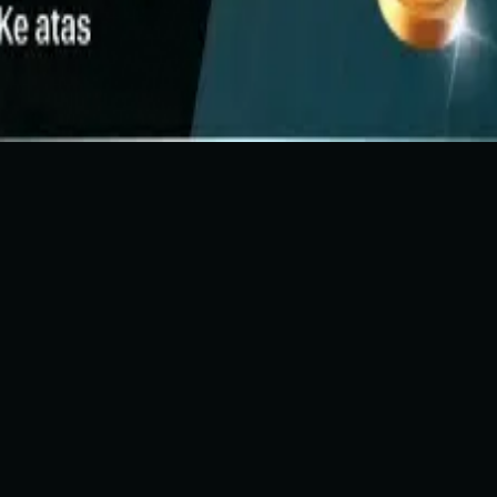
ensasional Paling Gampang 
warkan pengalaman bermain lebih seru, praktis, dan mu
n permainan yang beragam, 18TOTO menjadi salah satu pil
 digunakan.
g untuk memberikan kenyamanan bagi pengguna baru m
g seperti daftar permainan, informasi promo, layanan t