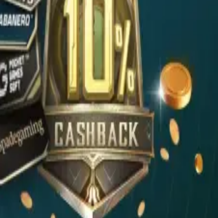
n PGSoft)
.
kun akan diblokir permanen beserta saldo di
 setelah periode tersebut berakhir
 mencapai minimal Rp200.000
. Perhitungan