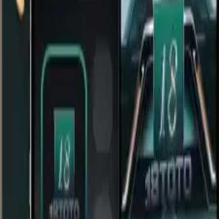
dapat digunakan sebagai referensi. Informasi seperti
sesuai gaya bermain masing-masing.
RTP Slot Sebagai Referensi Bermain
RTP
atau Return to Player sering digunakan sebagai 
gambaran peluang pembayaran dari suatu game dalam 
kenyamanan bermain.
Fitur Bonus yang Menambah Keseruan
Berbagai game slot di 18TOTO menghadirkan fitur bonu
dan scatter dapat memberikan pengalaman bermain yan
preferensi masing-masing.
Transaksi Mudah dan Praktis di 