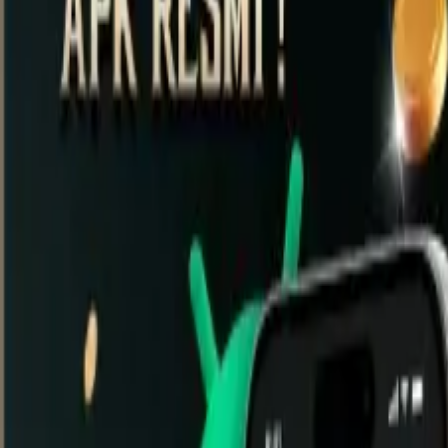
💸 Setelah Dikonfirmasi, saldo Rp 5.000 langsung
📥 Ayo download sekarang dan rasakan pengalama
18TOTO Link Slot Gacor S
18TOTO
hadir sebagai platform slot online yang mena
modern, tampilan website yang responsif, serta piliha
sensasional dengan akses cepat dan fitur yang mudah
Sebagai platform hiburan online, 18TOTO dirancan
secara rapi agar pemain dapat menemukan fitur pentin
mudah.
Keunggulan 18TOTO Sebagai Link S