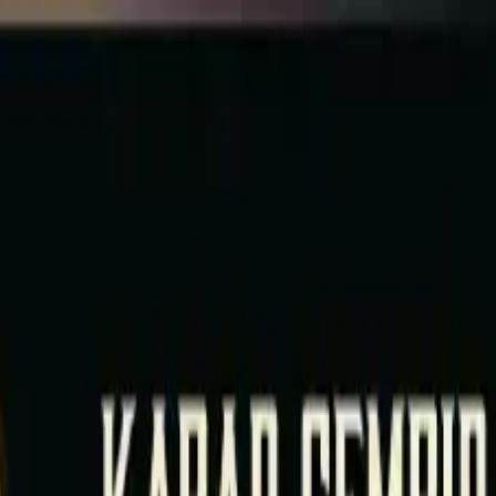
main menggunakan APK resmi dari LXGROUP!
uma-cuma dengan Syarat dan ketentuan sesuai diba
ukti deposit, & UserID ke Via Admin WA / Live Chat