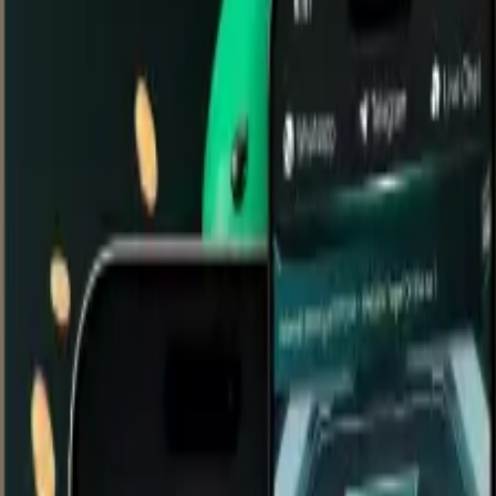
18TOTO dikenal karena menghadirkan akses permainan 
populer
tanpa proses yang rumit. Tampilan yang sed
Akses Cepat dan Mudah Digunakan
Salah satu keunggulan 18TOTO adalah akses website 
desktop dengan tampilan yang tetap rapi dan nyaman
Pilihan Game Slot yang Beragam
18TOTO menyediakan berbagai pilihan game slot deng
menemukan permainan dengan fitur seperti scatter, wi
Informasi Permainan dan RTP Slo
Untuk membantu pemain memilih permainan dengan leb