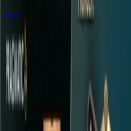
Cashback Pragmatic Play Kekalahan Rp200.000 –
Rp999.999 →' ...'
Rincian
18TOTO Link Slot Gacor
Sensasional Paling
Gampang Menang Hari
Ini
18TOTO
hadir sebagai platform slot online yang
menawarkan pengalaman bermain lebih seru, praktis,
dan mudah diakses setiap hari. Dengan dukungan
sistem modern, tampilan website yang responsif, serta
pilihan permainan yang beragam, 18TOTO menjadi
salah satu pilihan bagi pemain yang mencari link slot
gacor sensasional dengan akses cepat dan fitur yang
mudah digunakan.