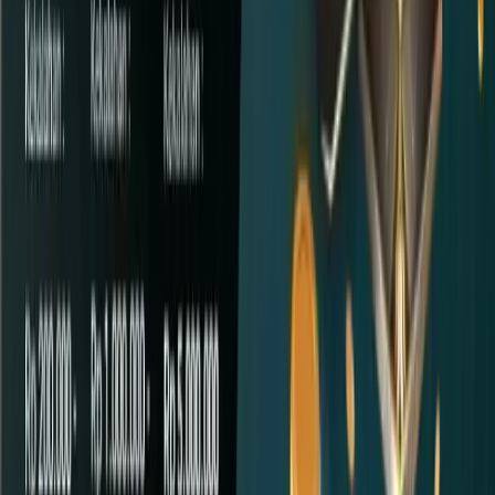
membuat nominal transaksi lebih maksimal sesuai
ketentuan yang berlaku.
Keamanan dan Kenyamanan
Pengguna
18TOTO memperhatikan kenyamanan pengguna
dengan menyediakan sistem yang mendukung
keamanan akun dan aktivitas transaksi. Perlindungan
data menjadi salah satu bagian penting agar pemain
dapat menggunakan platform dengan lebih tenang.
Sistem Keamanan Berlapis
Setiap aktivitas pengguna di dalam platform
didukung oleh sistem keamanan yang bertujuan
menjaga privasi akun dan data transaksi. Dengan
dukungan sistem yang stabil, pemain dapat
menikmati permainan dan melakukan transaksi