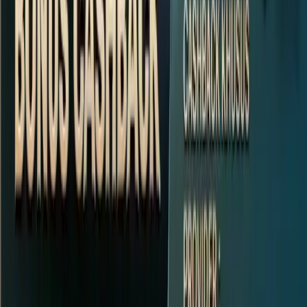
🎡 LUCKYSPIN!! RODA BONUS MINGGUAN – KLAIM
SENDIRI, SPIN SENDIRI, CUAN SENDIRI! 📌 Sudahkah
deposit' ...'
Rincian
BONUS KHUSUS APK
BONUS KHUSUS MEMBER PENGGUNA APK! Bonus
ini berlaku hanya untuk member yang bermain
menggunakan APK' ...'
Rincian
BONUS DEPOSIT HARIAN – TO 1X!
🎁 BONUS DEPOSIT HARIAN – TO 1X! Setiap hari
makin untung! Nikmati BONUS 10% setiap kali deposit
har' ...'
Rincian
CASHBACK LIVEGAME
Info Cashback untuk MEMBER setia LXGROUP!