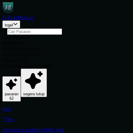
Daftar
Masuk
togel
Cari Pasaran
singapore
malibucitypools
hongkongpools
mancity4d
totomacau 16:00 wib
pasaran
segera tutup
62
MQ
1794
morocco quatro 21:00 wib