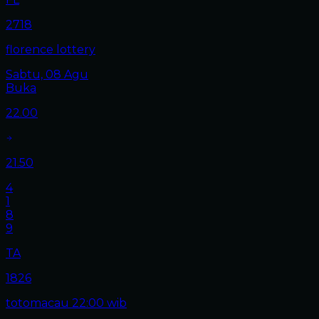
2718
florence lottery
Sabtu, 08 Agu
Buka
22.00
21.50
4
1
8
9
TA
1826
totomacau 22:00 wib