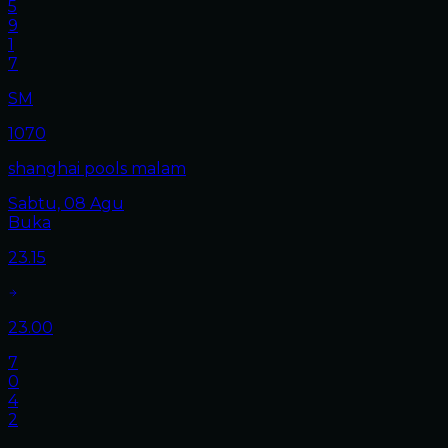
5
9
1
7
SM
1070
shanghai pools malam
Sabtu, 08 Agu
Buka
23.15
23.00
7
0
4
2