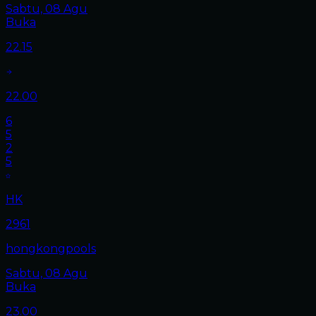
Sabtu, 08 Agu
Buka
22.15
22.00
6
5
2
5
HK
2961
hongkongpools
Sabtu, 08 Agu
Buka
23.00