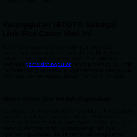
dengan lebih mudah.
Keunggulan 18TOTO Sebagai
Link Slot Gacor Hari Ini
18TOTO dikenal karena menghadirkan akses
permainan yang ringan, cepat, dan stabil. Dengan
sistem yang responsif, pemain dapat menikmati
berbagai
game slot populer
tanpa proses yang rumit.
Tampilan yang sederhana juga membuat pengguna
lebih mudah memahami setiap fitur yang tersedia.
Akses Cepat dan Mudah Digunakan
Salah satu keunggulan 18TOTO adalah akses website
yang ringan di berbagai perangkat. Pemain dapat
membuka situs melalui smartphone, tablet, maupun
desktop dengan tampilan yang tetap rapi dan
nyaman digunakan. Hal ini membuat pengalaman