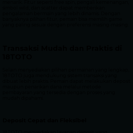
menarik. Fitur seperti free spin, pengali kemenangan,
simbol wild, dan scatter dapat memberikan
pengalaman bermain yang lebih dinamis. Dengan
banyaknya pilihan fitur, pemain bisa memilih game
yang paling sesuai dengan preferensi masing-masing.
Transaksi Mudah dan Praktis di
18TOTO
Selain menyediakan pilihan permainan yang lengkap,
18TOTO juga mendukung sistem transaksi yang
dibuat lebih praktis. Pemain dapat melakukan deposit
maupun penarikan dana melalui metode
pembayaran yang tersedia dengan proses yang
mudah dipahami.
Deposit Cepat dan Fleksibel
18TOTO menyediakan layanan deposit yang