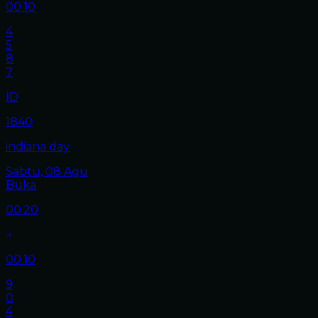
00.10
4
5
8
7
ID
1840
indiana day
Sabtu, 08 Agu
Buka
00.20
00.10
9
0
4