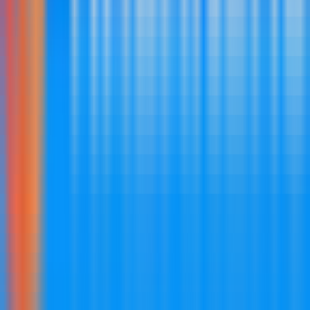
data menjadi salah satu bagian penting agar pemain
dapat menggunakan platform dengan lebih tenang.
Sistem Keamanan Berlapis
Setiap aktivitas pengguna di dalam platform
didukung oleh sistem keamanan yang bertujuan
menjaga privasi akun dan data transaksi. Dengan
dukungan sistem yang stabil, pemain dapat
menikmati permainan dan melakukan transaksi
dengan lebih nyaman.
Customer Service Siap Membantu
18TOTO juga menyediakan layanan bantuan
pelanggan yang siap membantu pengguna ketika
mengalami kendala. Tim support dapat memberikan
panduan terkait daftar akun, login,
deposit dana
,
penarikan dana, akses situs, hingga informasi
permainan yang tersedia.