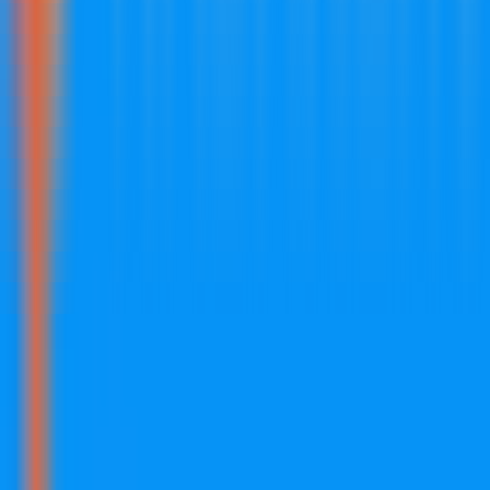
Kesimpulan
18TOTO menjadi pilihan bagi pemain yang mencari
link slot gacor
sensasional paling gampang menang
hari ini dengan akses cepat, pilihan game beragam,
sistem transaksi praktis, dan layanan pengguna yang
responsif. Dengan tampilan yang sederhana dan fitur
yang mudah dipahami, 18TOTO memberikan
pengalaman bermain slot online yang lebih nyaman
dan fleksibel.
Lihat Semua
home
explore
promo