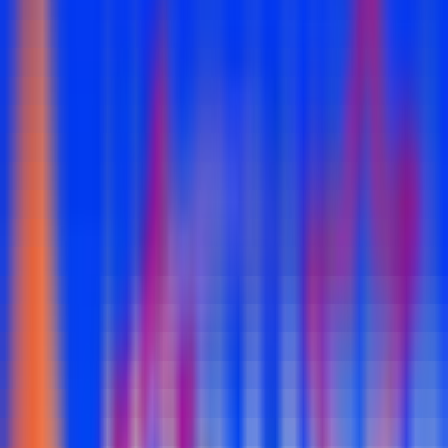
Keunggulan 18TOTO Sebagai
Link Slot Gacor Hari Ini
18TOTO dikenal karena menghadirkan akses
permainan yang ringan, cepat, dan stabil. Dengan
sistem yang responsif, pemain dapat menikmati
berbagai
game slot populer
tanpa proses yang rumit.
Tampilan yang sederhana juga membuat pengguna
lebih mudah memahami setiap fitur yang tersedia.
Akses Cepat dan Mudah Digunakan
Salah satu keunggulan 18TOTO adalah akses website
yang ringan di berbagai perangkat. Pemain dapat
membuka situs melalui smartphone, tablet, maupun
desktop dengan tampilan yang tetap rapi dan
nyaman digunakan. Hal ini membuat pengalaman
bermain terasa lebih lancar tanpa hambatan yang
mengganggu.