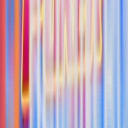
banyaknya pilihan fitur, pemain bisa memilih game
yang paling sesuai dengan preferensi masing-masing.
Transaksi Mudah dan Praktis di
18TOTO
Selain menyediakan pilihan permainan yang lengkap,
18TOTO juga mendukung sistem transaksi yang
dibuat lebih praktis. Pemain dapat melakukan deposit
maupun penarikan dana melalui metode
pembayaran yang tersedia dengan proses yang
mudah dipahami.
Deposit Cepat dan Fleksibel
18TOTO menyediakan layanan deposit yang
dirancang agar pemain dapat mengisi saldo dengan
lebih mudah. Metode pembayaran yang beragam
membantu pengguna memilih cara transaksi yang