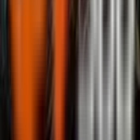
Deposit Pulsa Tanpa Potongan
Salah satu fitur yang banyak dicari adalah layanan
deposit pulsa tanpa potongan
. Dengan metode ini,
pemain dapat melakukan transaksi menggunakan
pulsa secara lebih praktis. Sistem tanpa potongan
membuat nominal transaksi lebih maksimal sesuai
ketentuan yang berlaku.
Keamanan dan Kenyamanan
Pengguna
18TOTO memperhatikan kenyamanan pengguna
dengan menyediakan sistem yang mendukung
keamanan akun dan aktivitas transaksi. Perlindungan
data menjadi salah satu bagian penting agar pemain
dapat menggunakan platform dengan lebih tenang.