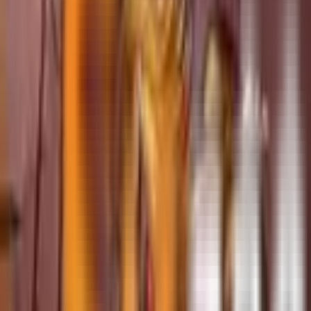
18TOTO dikenal karena menghadirkan akses
permainan yang ringan, cepat, dan stabil. Dengan
sistem yang responsif, pemain dapat menikmati
berbagai
game slot populer
tanpa proses yang rumit.
Tampilan yang sederhana juga membuat pengguna
lebih mudah memahami setiap fitur yang tersedia.
Akses Cepat dan Mudah Digunakan
Salah satu keunggulan 18TOTO adalah akses website
yang ringan di berbagai perangkat. Pemain dapat
membuka situs melalui smartphone, tablet, maupun
desktop dengan tampilan yang tetap rapi dan
nyaman digunakan. Hal ini membuat pengalaman
bermain terasa lebih lancar tanpa hambatan yang
mengganggu.
Pilihan Game Slot yang Beragam