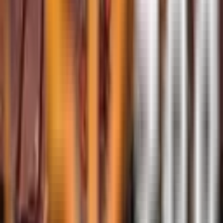
18TOTO menyediakan berbagai pilihan game slot
dengan tema menarik, tampilan visual modern, dan
fitur permainan yang mudah dipahami. Pemain dapat
menemukan permainan dengan fitur seperti scatter,
wild, free spin, multiplier, hingga bonus game yang
menambah keseruan dalam setiap putaran.
Informasi Permainan dan RTP
Slot
Untuk membantu pemain memilih permainan
dengan lebih bijak, 18TOTO menyediakan informasi
seputar game slot, fitur permainan, dan pembaruan
data yang dapat digunakan sebagai referensi.
Informasi seperti RTP, volatilitas, dan fitur bonus pada
setiap game dapat membantu pemain menentukan
pilihan permainan sesuai gaya bermain masing-
masing.