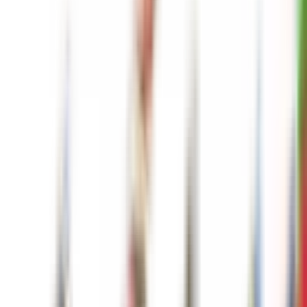
Akses Cepat dan Mudah Digunakan
Salah satu keunggulan 18TOTO adalah akses website
yang ringan di berbagai perangkat. Pemain dapat
membuka situs melalui smartphone, tablet, maupun
desktop dengan tampilan yang tetap rapi dan
nyaman digunakan. Hal ini membuat pengalaman
bermain terasa lebih lancar tanpa hambatan yang
mengganggu.
Pilihan Game Slot yang Beragam
18TOTO menyediakan berbagai pilihan game slot
dengan tema menarik, tampilan visual modern, dan
fitur permainan yang mudah dipahami. Pemain dapat
menemukan permainan dengan fitur seperti scatter,
wild, free spin, multiplier, hingga bonus game yang
menambah keseruan dalam setiap putaran.