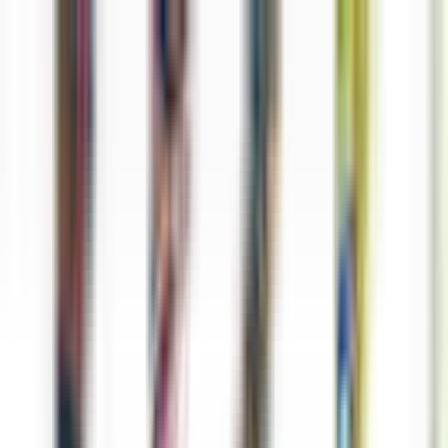
Daftar
Masuk
casino
Cari Permainan
all stars - world cup 2026
clash of clans super rich
world cup 2026
koi gate
plinko+
crash game
for you
slot
live casino
4
arcade
fishing
2603
635
104
21
Provider :
World Match
Filter :
TERKENAL
EL SUEÑO DE ANTONIO Y ERANDI
World Match
Dynamite Jack
World Match