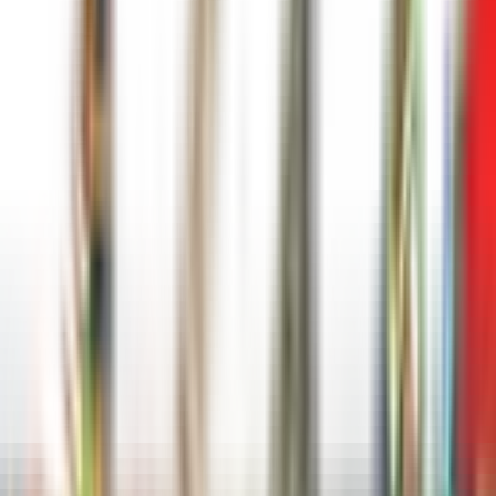
lebih mudah memilih permainan yang sesuai dengan
strategi dan kenyamanan bermain.
Fitur Bonus yang Menambah Keseruan
Berbagai game slot di 18TOTO menghadirkan fitur
bonus yang membuat permainan terasa lebih
menarik. Fitur seperti free spin, pengali kemenangan,
simbol wild, dan scatter dapat memberikan
pengalaman bermain yang lebih dinamis. Dengan
banyaknya pilihan fitur, pemain bisa memilih game
yang paling sesuai dengan preferensi masing-masing.
Transaksi Mudah dan Praktis di
18TOTO
Selain menyediakan pilihan permainan yang lengkap,
18TOTO juga mendukung sistem transaksi yang