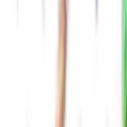
Sebagai platform hiburan online, 18TOTO dirancang
untuk memberikan kenyamanan bagi pengguna
baru maupun pemain berpengalaman. Setiap menu
disusun secara rapi agar pemain dapat menemukan
fitur penting seperti daftar permainan, informasi
promo, layanan transaksi, hingga bantuan pelanggan
dengan lebih mudah.
Keunggulan 18TOTO Sebagai
Link Slot Gacor Hari Ini
18TOTO dikenal karena menghadirkan akses
permainan yang ringan, cepat, dan stabil. Dengan
sistem yang responsif, pemain dapat menikmati
berbagai
game slot populer
tanpa proses yang rumit.
Tampilan yang sederhana juga membuat pengguna
lebih mudah memahami setiap fitur yang tersedia.