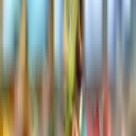
lebih mudah memahami setiap fitur yang tersedia.
Akses Cepat dan Mudah Digunakan
Salah satu keunggulan 18TOTO adalah akses website
yang ringan di berbagai perangkat. Pemain dapat
membuka situs melalui smartphone, tablet, maupun
desktop dengan tampilan yang tetap rapi dan
nyaman digunakan. Hal ini membuat pengalaman
bermain terasa lebih lancar tanpa hambatan yang
mengganggu.
Pilihan Game Slot yang Beragam
18TOTO menyediakan berbagai pilihan game slot
dengan tema menarik, tampilan visual modern, dan
fitur permainan yang mudah dipahami. Pemain dapat
menemukan permainan dengan fitur seperti scatter,
wild, free spin, multiplier, hingga bonus game yang
menambah keseruan dalam setiap putaran.