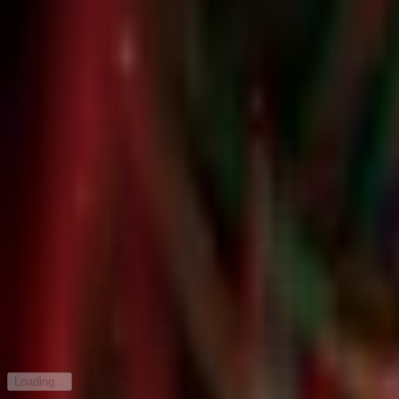
Farmland Frenzy Maxways
Spade Gaming
Hammer of Thunder
Spade Gaming
Royale House
Spade Gaming
Moji Mania
Spade Gaming
Panda Opera
Spade Gaming
Sugar Party
Spade Gaming
Gemstone Rush
Spade Gaming
Secrets of Anubis
Spade Gaming
Captain Golds Fortune
Spade Gaming
Journey to the Wild
Spade Gaming
Rabbit Riches
Spade Gaming
Caishen Deluxe Maxways
Spade Gaming
Fruits Mania
Spade Gaming
Halloween Vacation
Spade Gaming
Candy Pop 2
Spade Gaming
Galaxy Guardian
Spade Gaming
Fury Max Lucky Road
Spade Gaming
Christmas Miracles
Spade Gaming
Golden Fist
Spade Gaming
Highway Fortune
Spade Gaming
God's Kitchen
Spade Gaming
Fist of Gold
Spade Gaming
Loading...