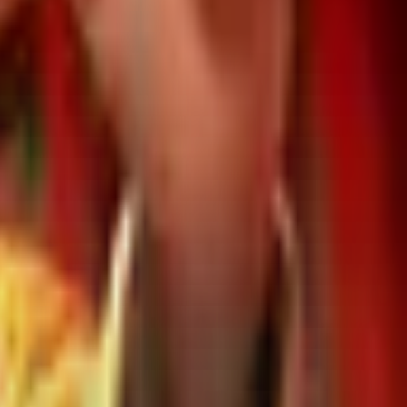
Menang Hari Ini
dah diakses setiap hari. Dengan dukungan sistem
ihan bagi pemain yang mencari link slot gacor
aupun pemain berpengalaman. Setiap menu disusun
ransaksi, hingga bantuan pelanggan dengan lebih