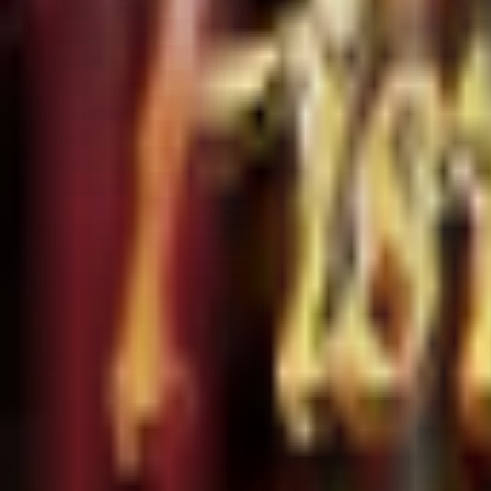
penarikan dana melalui metode pembayaran yang ter
Deposit Cepat dan Fleksibel
18TOTO menyediakan layanan deposit yang dirancan
pengguna memilih cara transaksi yang paling sesuai, b
Deposit Pulsa Tanpa Potongan
Salah satu fitur yang banyak dicari adalah layanan
depo
lebih praktis. Sistem tanpa potongan membuat nominal
Keamanan dan Kenyamanan Pen
18TOTO memperhatikan kenyamanan pengguna dengan 
salah satu bagian penting agar pemain dapat menggu