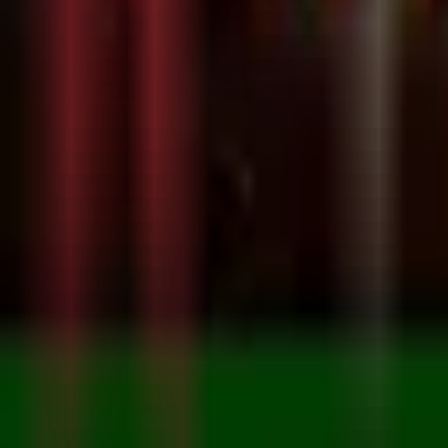
Sistem Keamanan Berlapis
Setiap aktivitas pengguna di dalam platform didukun
yang stabil, pemain dapat menikmati permainan dan m
Customer Service Siap Membantu
18TOTO juga menyediakan layanan bantuan pelangga
terkait daftar akun, login,
deposit dana
, penarikan dana
Kesimpulan
18TOTO menjadi pilihan bagi pemain yang mencari
lin
transaksi praktis, dan layanan pengguna yang respo
bermain slot online yang lebih nyaman dan fleksibel.
Lihat Semua