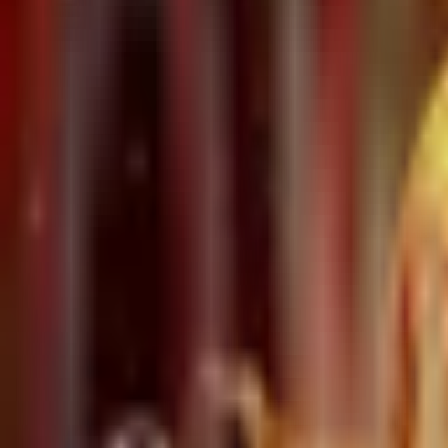
18TOTO dikenal karena menghadirkan akses permainan 
populer
tanpa proses yang rumit. Tampilan yang sed
Akses Cepat dan Mudah Digunakan
Salah satu keunggulan 18TOTO adalah akses website 
desktop dengan tampilan yang tetap rapi dan nyaman
Pilihan Game Slot yang Beragam
18TOTO menyediakan berbagai pilihan game slot deng
menemukan permainan dengan fitur seperti scatter, wi
Informasi Permainan dan RTP Slo
Untuk membantu pemain memilih permainan dengan leb
dapat digunakan sebagai referensi. Informasi seperti