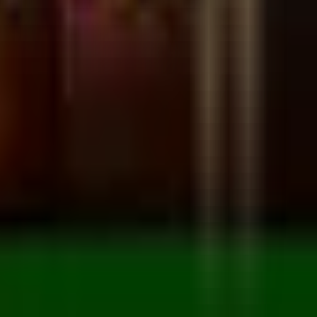
 akun dan data transaksi. Dengan dukungan sistem
ndala. Tim support dapat memberikan panduan
dengan akses cepat, pilihan game beragam, sistem
mudah dipahami, 18TOTO memberikan pengalaman