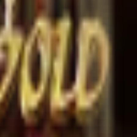
ah. Metode pembayaran yang beragam membantu
ayaran lain yang tersedia.
 dapat melakukan transaksi menggunakan pulsa secara
u.
an aktivitas transaksi. Perlindungan data menjadi