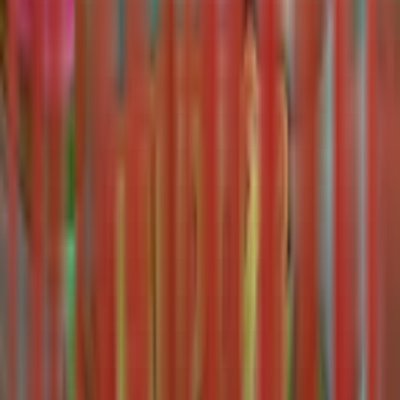
setiap game dapat membantu pemain menentukan
pilihan permainan sesuai gaya bermain masing-
masing.
RTP Slot Sebagai Referensi Bermain
RTP
atau Return to Player sering digunakan sebagai
salah satu referensi dalam memilih permainan slot.
Dengan memahami informasi RTP, pemain dapat
melihat gambaran peluang pembayaran dari suatu
game dalam jangka panjang. Hal ini membuat pemain
lebih mudah memilih permainan yang sesuai dengan
strategi dan kenyamanan bermain.
Fitur Bonus yang Menambah Keseruan
Berbagai game slot di 18TOTO menghadirkan fitur
bonus yang membuat permainan terasa lebih
menarik. Fitur seperti free spin, pengali kemenangan,
simbol wild, dan scatter dapat memberikan