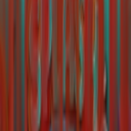
lebih mudah. Metode pembayaran yang beragam
membantu pengguna memilih cara transaksi yang
paling sesuai, baik melalui transfer bank, e-wallet,
maupun metode pembayaran lain yang tersedia.
Deposit Pulsa Tanpa Potongan
Salah satu fitur yang banyak dicari adalah layanan
deposit pulsa tanpa potongan
. Dengan metode ini,
pemain dapat melakukan transaksi menggunakan
pulsa secara lebih praktis. Sistem tanpa potongan
membuat nominal transaksi lebih maksimal sesuai
ketentuan yang berlaku.
Keamanan dan Kenyamanan
Pengguna
18TOTO memperhatikan kenyamanan pengguna
dengan menyediakan sistem yang mendukung