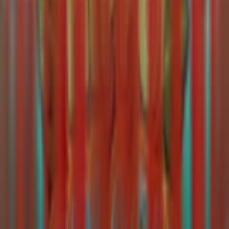
pengalaman bermain yang lebih dinamis. Dengan
banyaknya pilihan fitur, pemain bisa memilih game
yang paling sesuai dengan preferensi masing-masing.
Transaksi Mudah dan Praktis di
18TOTO
Selain menyediakan pilihan permainan yang lengkap,
18TOTO juga mendukung sistem transaksi yang
dibuat lebih praktis. Pemain dapat melakukan deposit
maupun penarikan dana melalui metode
pembayaran yang tersedia dengan proses yang
mudah dipahami.
Deposit Cepat dan Fleksibel
18TOTO menyediakan layanan deposit yang
dirancang agar pemain dapat mengisi saldo dengan