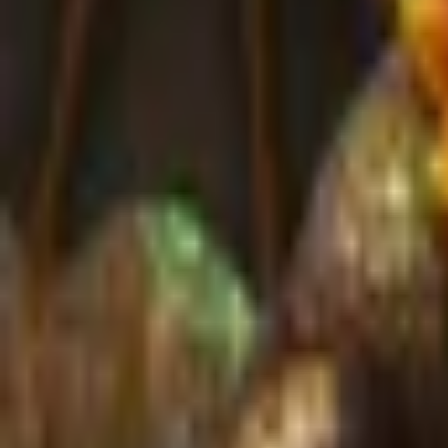
24
/
675
Game
Page
1
of
29
18TOTO Link Slot Gacor S
18TOTO
hadir sebagai platform slot online yang mena
modern, tampilan website yang responsif, serta piliha
sensasional dengan akses cepat dan fitur yang mudah
Sebagai platform hiburan online, 18TOTO dirancan
secara rapi agar pemain dapat menemukan fitur pentin
mudah.
Keunggulan 18TOTO Sebagai Link S