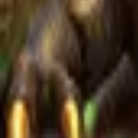
18TOTO dikenal karena menghadirkan akses permainan 
populer
tanpa proses yang rumit. Tampilan yang sed
Akses Cepat dan Mudah Digunakan
Salah satu keunggulan 18TOTO adalah akses website 
desktop dengan tampilan yang tetap rapi dan nyaman
Pilihan Game Slot yang Beragam
18TOTO menyediakan berbagai pilihan game slot deng
menemukan permainan dengan fitur seperti scatter, wi
Informasi Permainan dan RTP Slo
Untuk membantu pemain memilih permainan dengan leb
dapat digunakan sebagai referensi. Informasi seperti