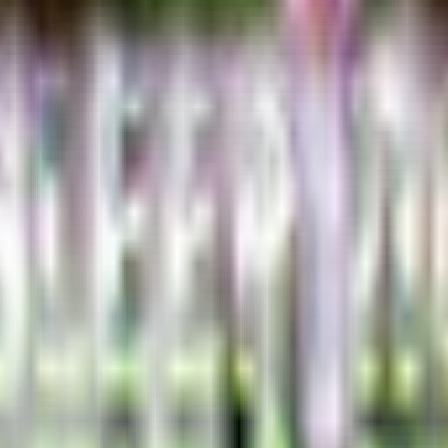
salah satu referensi dalam memilih permainan slot. Den
jangka panjang. Hal ini membuat pemain lebih mudah 
s yang membuat permainan terasa lebih menarik. Fitur s
g lebih dinamis. Dengan banyaknya pilihan fitur, pema
18TOTO
18TOTO juga mendukung sistem transaksi yang dibuat 