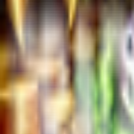
sesuai gaya bermain masing-masing.
RTP Slot Sebagai Referensi Bermain
RTP
atau Return to Player sering digunakan sebagai 
gambaran peluang pembayaran dari suatu game dalam 
kenyamanan bermain.
Fitur Bonus yang Menambah Keseruan
Berbagai game slot di 18TOTO menghadirkan fitur bonu
dan scatter dapat memberikan pengalaman bermain yan
preferensi masing-masing.
Transaksi Mudah dan Praktis di 
Selain menyediakan pilihan permainan yang lengkap, 