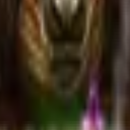
yang ringan, cepat, dan stabil. Dengan sistem yang re
erhana juga membuat pengguna lebih mudah memahami se
yang ringan di berbagai perangkat. Pemain dapat memb
 digunakan. Hal ini membuat pengalaman bermain tera
an tema menarik, tampilan visual modern, dan fitur p
ld, free spin, multiplier, hingga bonus game yang men
t
ih bijak, 18TOTO menyediakan informasi seputar game
 RTP, volatilitas, dan fitur bonus pada setiap game da