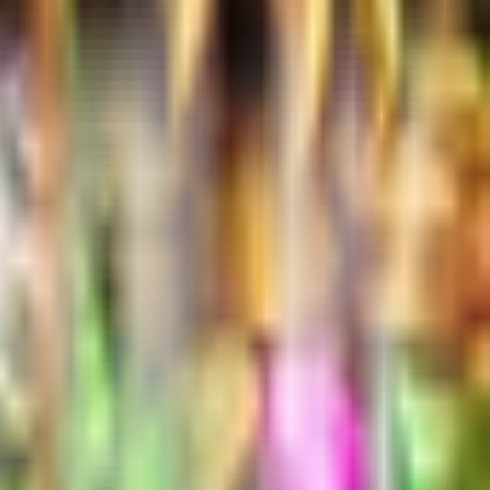
gan memahami informasi RTP, pemain dapat melihat
memilih permainan yang sesuai dengan strategi dan
eperti free spin, pengali kemenangan, simbol wild,
in bisa memilih game yang paling sesuai dengan
lebih praktis. Pemain dapat melakukan deposit maupun