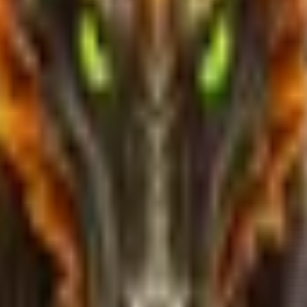
ensasional Paling Gampang 
warkan pengalaman bermain lebih seru, praktis, dan mu
n permainan yang beragam, 18TOTO menjadi salah satu pil
 digunakan.
g untuk memberikan kenyamanan bagi pengguna baru m
g seperti daftar permainan, informasi promo, layanan t
lot Gacor Hari Ini