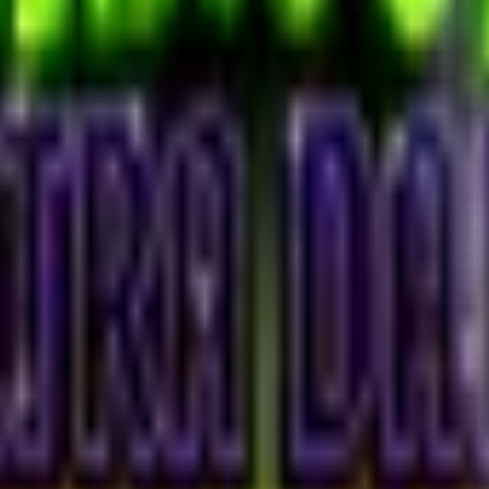
g oleh sistem keamanan yang bertujuan menjaga privasi
elakukan transaksi dengan lebih nyaman.
n yang siap membantu pengguna ketika mengalami ke
, akses situs, hingga informasi permainan yang tersedia.
k slot gacor
sensasional paling gampang menang hari ini 
nsif. Dengan tampilan yang sederhana dan fitur yang 