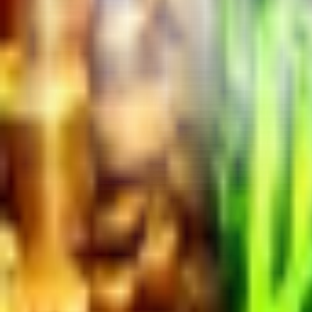
penarikan dana melalui metode pembayaran yang ter
Deposit Cepat dan Fleksibel
18TOTO menyediakan layanan deposit yang dirancan
pengguna memilih cara transaksi yang paling sesuai, b
Deposit Pulsa Tanpa Potongan
Salah satu fitur yang banyak dicari adalah layanan
depo
lebih praktis. Sistem tanpa potongan membuat nominal
Keamanan dan Kenyamanan Pen
18TOTO memperhatikan kenyamanan pengguna dengan 
salah satu bagian penting agar pemain dapat menggu