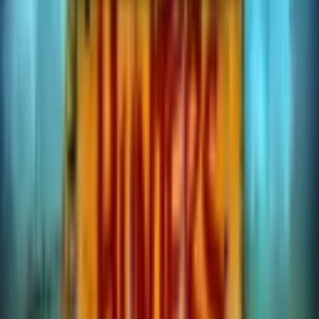
dibuat lebih praktis. Pemain dapat melakukan deposit
maupun penarikan dana melalui metode
pembayaran yang tersedia dengan proses yang
mudah dipahami.
Deposit Cepat dan Fleksibel
18TOTO menyediakan layanan deposit yang
dirancang agar pemain dapat mengisi saldo dengan
lebih mudah. Metode pembayaran yang beragam
membantu pengguna memilih cara transaksi yang
paling sesuai, baik melalui transfer bank, e-wallet,
maupun metode pembayaran lain yang tersedia.
Deposit Pulsa Tanpa Potongan
Salah satu fitur yang banyak dicari adalah layanan
deposit pulsa tanpa potongan
. Dengan metode ini,
pemain dapat melakukan transaksi menggunakan
pulsa secara lebih praktis. Sistem tanpa potongan