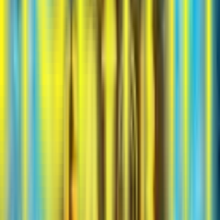
Informasi Permainan dan RTP
Slot
Untuk membantu pemain memilih permainan
dengan lebih bijak, 18TOTO menyediakan informasi
seputar game slot, fitur permainan, dan pembaruan
data yang dapat digunakan sebagai referensi.
Informasi seperti RTP, volatilitas, dan fitur bonus pada
setiap game dapat membantu pemain menentukan
pilihan permainan sesuai gaya bermain masing-
masing.
RTP Slot Sebagai Referensi Bermain
RTP
atau Return to Player sering digunakan sebagai
salah satu referensi dalam memilih permainan slot.
Dengan memahami informasi RTP, pemain dapat
melihat gambaran peluang pembayaran dari suatu
game dalam jangka panjang. Hal ini membuat pemain