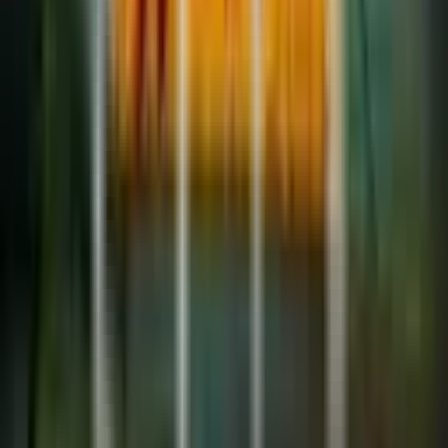
menikmati permainan dan melakukan transaksi
dengan lebih nyaman.
Customer Service Siap Membantu
18TOTO juga menyediakan layanan bantuan
pelanggan yang siap membantu pengguna ketika
mengalami kendala. Tim support dapat memberikan
panduan terkait daftar akun, login,
deposit dana
,
penarikan dana, akses situs, hingga informasi
permainan yang tersedia.
Kesimpulan
18TOTO menjadi pilihan bagi pemain yang mencari
link slot gacor sensasional paling gampang menang
hari ini dengan akses cepat, pilihan game beragam,
sistem transaksi praktis, dan layanan pengguna yang
responsif. Dengan tampilan yang sederhana dan fitur
yang mudah dipahami, 18TOTO memberikan