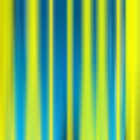
Daftar
Masuk
casino
Cari Permainan
all stars - world cup 2026
fury of anubis
tombstone rip
clash of clans super scatter super rich
duck hunters
crash game
for you
slot
live casino
4
arcade
fishing
2603
635
104
21
Provider :
No Limit City
Filter :
TERKENAL
Supersized
No Limit City
Seamen
No Limit City