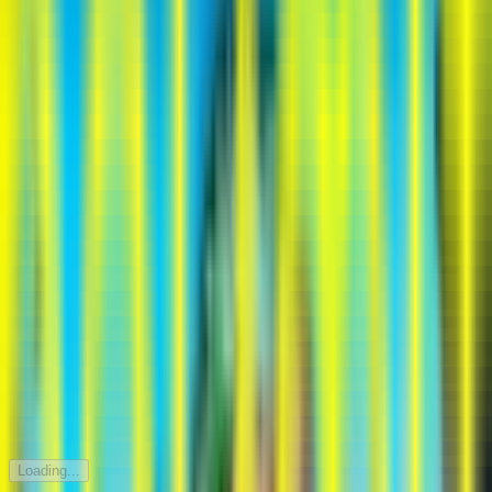
Fire in the Hole 3
No Limit City
Das xBoot 2wei!
No Limit City
Flight Mode
No Limit City
Duck Hunters Happy Hour
No Limit City
Tsar Wars
No Limit City
Duck Hunters
No Limit City
San Quentin Manhunt
No Limit City
Brute Force: Alien Onslaught
No Limit City
Das xBoot
No Limit City
The Crypt 2
No Limit City
Home of the Brave
No Limit City
Dead Men Walking
No Limit City
Road Rage
No Limit City
Golden Shower
No Limit City
Dead, Dead Or Deader
No Limit City
Breakout
No Limit City
Fire in the Hole xBomb
No Limit City
Catfish Hunters
No Limit City
Tombstone Slaughter
No Limit City
Crazy Ex-Girlfriend
No Limit City
Deadwood xNudge
No Limit City
Gator Hunters
No Limit City
Loading...