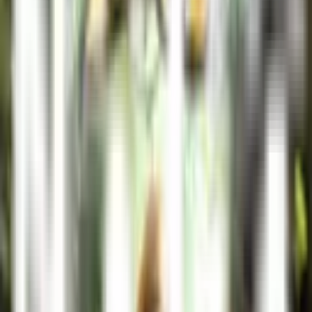
Sebagai platform hiburan online, 18TOTO dirancang
untuk memberikan kenyamanan bagi pengguna
baru maupun pemain berpengalaman. Setiap menu
disusun secara rapi agar pemain dapat menemukan
fitur penting seperti daftar permainan, informasi
promo, layanan transaksi, hingga bantuan pelanggan
dengan lebih mudah.
Keunggulan 18TOTO Sebagai
Link Slot Gacor Hari Ini
18TOTO dikenal karena menghadirkan akses
permainan yang ringan, cepat, dan stabil. Dengan
sistem yang responsif, pemain dapat menikmati
berbagai
game slot populer
tanpa proses yang rumit.
Tampilan yang sederhana juga membuat pengguna
lebih mudah memahami setiap fitur yang tersedia.