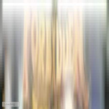
Dragon Wonder
Naga
Gates Of Kunlun
Naga
Gladiators
Naga
Gold Seekers
Naga
Kawaii Neko
Naga
Las Vegas Party
Naga
Longevity Dragon
Naga
Mahjong Fortune
Naga
Mochi Mochi
Naga
Pawsome Xmas
Naga
Queen Of Aztec
Naga
Rave On
Naga
Run Pug Run
Naga
Sakura Neko
Naga
SanGuo - The Brotherhood
Naga
Sexy Christmas Sirens
Naga
Stallion Princess
Naga
Steampunk Reloaded
Naga
Mayan Gold Hunt
Naga
Surf Monkey
Naga
Pumpkin Night
Naga
Forbidden Island
Naga
Loading...