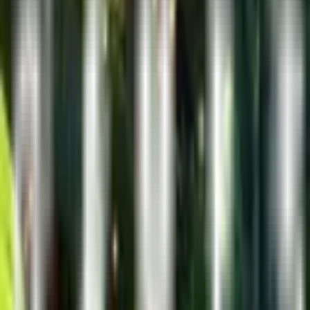
menikmati permainan dan melakukan transaksi
dengan lebih nyaman.
Customer Service Siap Membantu
18TOTO juga menyediakan layanan bantuan
pelanggan yang siap membantu pengguna ketika
mengalami kendala. Tim support dapat memberikan
panduan terkait daftar akun, login,
deposit dana
,
penarikan dana, akses situs, hingga informasi
permainan yang tersedia.
Kesimpulan
18TOTO menjadi pilihan bagi pemain yang mencari
link slot gacor sensasional paling gampang menang
hari ini dengan akses cepat, pilihan game beragam,
sistem transaksi praktis, dan layanan pengguna yang
responsif. Dengan tampilan yang sederhana dan fitur
yang mudah dipahami, 18TOTO memberikan