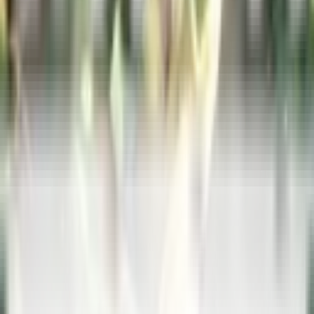
dibuat lebih praktis. Pemain dapat melakukan deposit
maupun penarikan dana melalui metode
pembayaran yang tersedia dengan proses yang
mudah dipahami.
Deposit Cepat dan Fleksibel
18TOTO menyediakan layanan deposit yang
dirancang agar pemain dapat mengisi saldo dengan
lebih mudah. Metode pembayaran yang beragam
membantu pengguna memilih cara transaksi yang
paling sesuai, baik melalui transfer bank, e-wallet,
maupun metode pembayaran lain yang tersedia.
Deposit Pulsa Tanpa Potongan
Salah satu fitur yang banyak dicari adalah layanan
deposit pulsa tanpa potongan
. Dengan metode ini,
pemain dapat melakukan transaksi menggunakan
pulsa secara lebih praktis. Sistem tanpa potongan