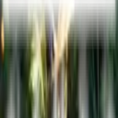
membuat nominal transaksi lebih maksimal sesuai
ketentuan yang berlaku.
Keamanan dan Kenyamanan
Pengguna
18TOTO memperhatikan kenyamanan pengguna
dengan menyediakan sistem yang mendukung
keamanan akun dan aktivitas transaksi. Perlindungan
data menjadi salah satu bagian penting agar pemain
dapat menggunakan platform dengan lebih tenang.
Sistem Keamanan Berlapis
Setiap aktivitas pengguna di dalam platform
didukung oleh sistem keamanan yang bertujuan
menjaga privasi akun dan data transaksi. Dengan
dukungan sistem yang stabil, pemain dapat