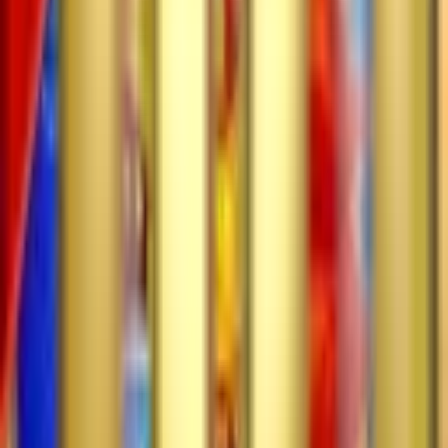
Sebagai platform hiburan online, 18TOTO dirancang
untuk memberikan kenyamanan bagi pengguna
baru maupun pemain berpengalaman. Setiap menu
disusun secara rapi agar pemain dapat menemukan
fitur penting seperti daftar permainan, informasi
promo, layanan transaksi, hingga bantuan pelanggan
dengan lebih mudah.
Keunggulan 18TOTO Sebagai
Link Slot Gacor Hari Ini
18TOTO dikenal karena menghadirkan akses
permainan yang ringan, cepat, dan stabil. Dengan
sistem yang responsif, pemain dapat menikmati
berbagai
game slot populer
tanpa proses yang rumit.
Tampilan yang sederhana juga membuat pengguna
lebih mudah memahami setiap fitur yang tersedia.