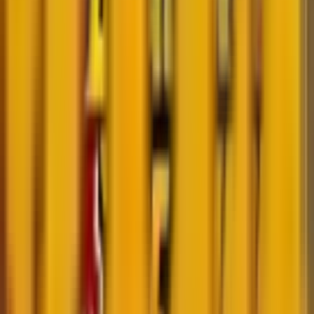
membuat nominal transaksi lebih maksimal sesuai
ketentuan yang berlaku.
Keamanan dan Kenyamanan
Pengguna
18TOTO memperhatikan kenyamanan pengguna
dengan menyediakan sistem yang mendukung
keamanan akun dan aktivitas transaksi. Perlindungan
data menjadi salah satu bagian penting agar pemain
dapat menggunakan platform dengan lebih tenang.
Sistem Keamanan Berlapis
Setiap aktivitas pengguna di dalam platform
didukung oleh sistem keamanan yang bertujuan
menjaga privasi akun dan data transaksi. Dengan
dukungan sistem yang stabil, pemain dapat