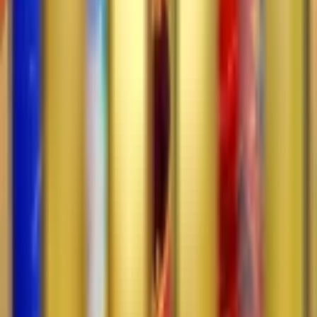
Akses Cepat dan Mudah Digunakan
Salah satu keunggulan 18TOTO adalah akses website
yang ringan di berbagai perangkat. Pemain dapat
membuka situs melalui smartphone, tablet, maupun
desktop dengan tampilan yang tetap rapi dan
nyaman digunakan. Hal ini membuat pengalaman
bermain terasa lebih lancar tanpa hambatan yang
mengganggu.
Pilihan Game Slot yang Beragam
18TOTO menyediakan berbagai pilihan game slot
dengan tema menarik, tampilan visual modern, dan
fitur permainan yang mudah dipahami. Pemain dapat
menemukan permainan dengan fitur seperti scatter,
wild, free spin, multiplier, hingga bonus game yang
menambah keseruan dalam setiap putaran.