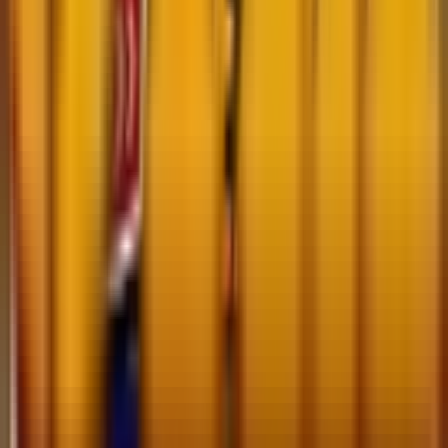
menikmati permainan dan melakukan transaksi
dengan lebih nyaman.
Customer Service Siap Membantu
18TOTO juga menyediakan layanan bantuan
pelanggan yang siap membantu pengguna ketika
mengalami kendala. Tim support dapat memberikan
panduan terkait daftar akun, login,
deposit dana
,
penarikan dana, akses situs, hingga informasi
permainan yang tersedia.
Kesimpulan
18TOTO menjadi pilihan bagi pemain yang mencari
link slot gacor
sensasional paling gampang menang
hari ini dengan akses cepat, pilihan game beragam,
sistem transaksi praktis, dan layanan pengguna yang
responsif. Dengan tampilan yang sederhana dan fitur
yang mudah dipahami, 18TOTO memberikan