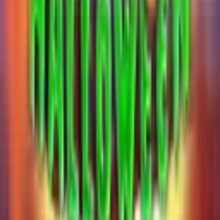
menikmati permainan dan melakukan transaksi
dengan lebih nyaman.
Customer Service Siap Membantu
18TOTO juga menyediakan layanan bantuan
pelanggan yang siap membantu pengguna ketika
mengalami kendala. Tim support dapat memberikan
panduan terkait daftar akun, login,
deposit dana
,
penarikan dana, akses situs, hingga informasi
permainan yang tersedia.
Kesimpulan
18TOTO menjadi pilihan bagi pemain yang mencari
link slot gacor
sensasional paling gampang menang
hari ini dengan akses cepat, pilihan game beragam,
sistem transaksi praktis, dan layanan pengguna yang
responsif. Dengan tampilan yang sederhana dan fitur
yang mudah dipahami, 18TOTO memberikan