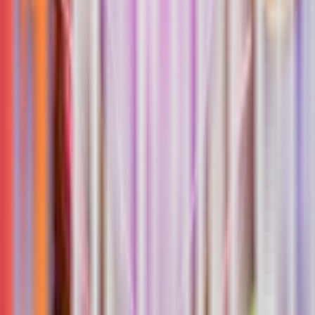
lebih mudah memilih permainan yang sesuai dengan
strategi dan kenyamanan bermain.
Fitur Bonus yang Menambah Keseruan
Berbagai game slot di 18TOTO menghadirkan fitur
bonus yang membuat permainan terasa lebih
menarik. Fitur seperti free spin, pengali kemenangan,
simbol wild, dan scatter dapat memberikan
pengalaman bermain yang lebih dinamis. Dengan
banyaknya pilihan fitur, pemain bisa memilih game
yang paling sesuai dengan preferensi masing-masing.
Transaksi Mudah dan Praktis di
18TOTO
Selain menyediakan pilihan permainan yang lengkap,
18TOTO juga mendukung sistem transaksi yang