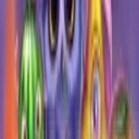
Sebagai platform hiburan online, 18TOTO dirancang
untuk memberikan kenyamanan bagi pengguna
baru maupun pemain berpengalaman. Setiap menu
disusun secara rapi agar pemain dapat menemukan
fitur penting seperti daftar permainan, informasi
promo, layanan transaksi, hingga bantuan pelanggan
dengan lebih mudah.
Keunggulan 18TOTO Sebagai
Link Slot Gacor Hari Ini
18TOTO dikenal karena menghadirkan akses
permainan yang ringan, cepat, dan stabil. Dengan
sistem yang responsif, pemain dapat menikmati
berbagai
game slot populer
tanpa proses yang rumit.
Tampilan yang sederhana juga membuat pengguna
lebih mudah memahami setiap fitur yang tersedia.