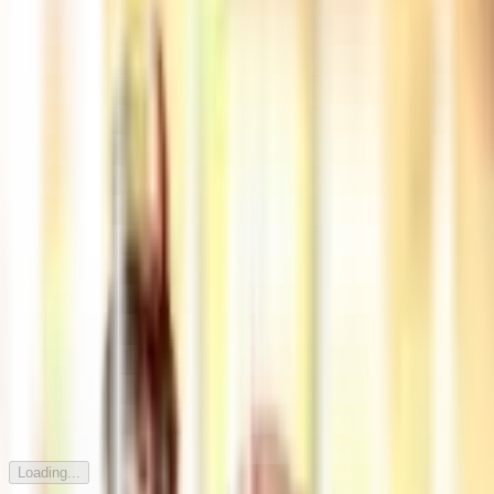
The Solar
Ameba
Rave Party
Ameba
Fortune Lion
Ameba
Koi
Ameba
FaFaFa
Ameba
Elements
Ameba
Lucky Boy
Ameba
Captain's Treasure
Ameba
Ocean World
Ameba
Zhao Cai Jin Bao
Ameba
Lucky 8
Ameba
Dragon Ball
Ameba
Dragon King
Ameba
UFO
Ameba
Gem Stone 2
Ameba
Kungfu Monkey
Ameba
Nian Nian You Yu
Ameba
Ez Fa 2
Ameba
Muay Thai
Ameba
Thai Paradise
Ameba
Pop Rocks
Ameba
Highway Kings Pro
Ameba
Loading...