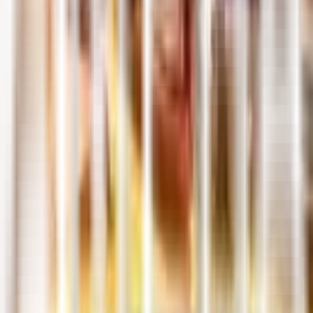
Informasi Permainan dan RTP
Slot
Untuk membantu pemain memilih permainan
dengan lebih bijak, 18TOTO menyediakan informasi
seputar game slot, fitur permainan, dan pembaruan
data yang dapat digunakan sebagai referensi.
Informasi seperti RTP, volatilitas, dan fitur bonus pada
setiap game dapat membantu pemain menentukan
pilihan permainan sesuai gaya bermain masing-
masing.
RTP Slot Sebagai Referensi Bermain
RTP
atau Return to Player sering digunakan sebagai
salah satu referensi dalam memilih permainan slot.
Dengan memahami informasi RTP, pemain dapat
melihat gambaran peluang pembayaran dari suatu
game dalam jangka panjang. Hal ini membuat pemain