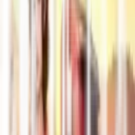
24
/
49
Game
Page
1
of
3
18TOTO Link Slot Gacor
Sensasional Paling
Gampang Menang Hari
Ini
18TOTO
hadir sebagai platform slot online yang
menawarkan pengalaman bermain lebih seru, praktis,
dan mudah diakses setiap hari. Dengan dukungan
sistem modern, tampilan website yang responsif, serta
pilihan permainan yang beragam, 18TOTO menjadi
salah satu pilihan bagi pemain yang mencari link slot
gacor sensasional dengan akses cepat dan fitur yang
mudah digunakan.