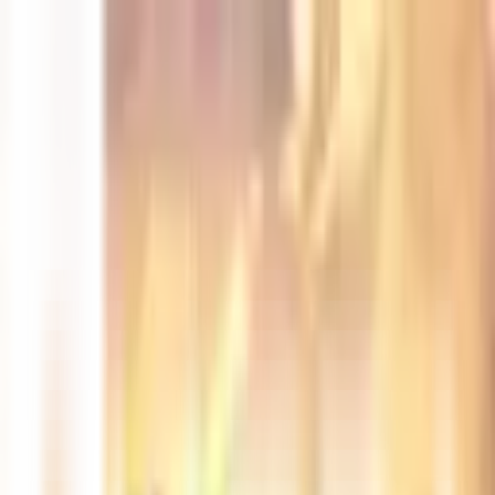
Daftar
Masuk
casino
Cari Permainan
fury of anubis
world cup 2026
crazy time
clash of clans super rich
all stars - world cup 2026
crash game
for you
slot
live casino
4
arcade
fishing
2603
635
104
21
Provider :
Ameba
Filter :
TERKENAL
Cai Shen
Ameba
Candy Pop
Ameba