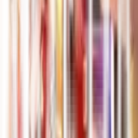
Sebagai platform hiburan online, 18TOTO dirancang
untuk memberikan kenyamanan bagi pengguna
baru maupun pemain berpengalaman. Setiap menu
disusun secara rapi agar pemain dapat menemukan
fitur penting seperti daftar permainan, informasi
promo, layanan transaksi, hingga bantuan pelanggan
dengan lebih mudah.
Keunggulan 18TOTO Sebagai
Link Slot Gacor Hari Ini
18TOTO dikenal karena menghadirkan akses
permainan yang ringan, cepat, dan stabil. Dengan
sistem yang responsif, pemain dapat menikmati
berbagai
game slot populer
tanpa proses yang rumit.
Tampilan yang sederhana juga membuat pengguna
lebih mudah memahami setiap fitur yang tersedia.