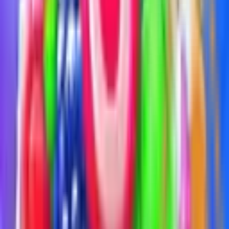
Akses Cepat dan Mudah Digunakan
Salah satu keunggulan 18TOTO adalah akses website
yang ringan di berbagai perangkat. Pemain dapat
membuka situs melalui smartphone, tablet, maupun
desktop dengan tampilan yang tetap rapi dan
nyaman digunakan. Hal ini membuat pengalaman
bermain terasa lebih lancar tanpa hambatan yang
mengganggu.
Pilihan Game Slot yang Beragam
18TOTO menyediakan berbagai pilihan game slot
dengan tema menarik, tampilan visual modern, dan
fitur permainan yang mudah dipahami. Pemain dapat
menemukan permainan dengan fitur seperti scatter,
wild, free spin, multiplier, hingga bonus game yang
menambah keseruan dalam setiap putaran.