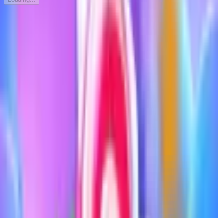
24
/
2603
Game
Page
1
of
109
18TOTO Link Slot Gacor
Sensasional Paling
Gampang Menang Hari
Ini
18TOTO
hadir sebagai platform slot online yang
menawarkan pengalaman bermain lebih seru, praktis,
dan mudah diakses setiap hari. Dengan dukungan
sistem modern, tampilan website yang responsif, serta
pilihan permainan yang beragam, 18TOTO menjadi
salah satu pilihan bagi pemain yang mencari link slot
gacor sensasional dengan akses cepat dan fitur yang