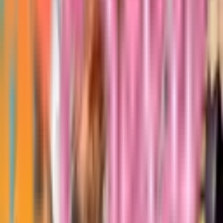
Transaksi Mudah dan Praktis di
18TOTO
Selain menyediakan pilihan permainan yang lengkap,
18TOTO juga mendukung sistem transaksi yang
dibuat lebih praktis. Pemain dapat melakukan deposit
maupun penarikan dana melalui metode
pembayaran yang tersedia dengan proses yang
mudah dipahami.
Deposit Cepat dan Fleksibel
18TOTO menyediakan layanan deposit yang
dirancang agar pemain dapat mengisi saldo dengan
lebih mudah. Metode pembayaran yang beragam
membantu pengguna memilih cara transaksi yang
paling sesuai, baik melalui transfer bank, e-wallet,
maupun metode pembayaran lain yang tersedia.