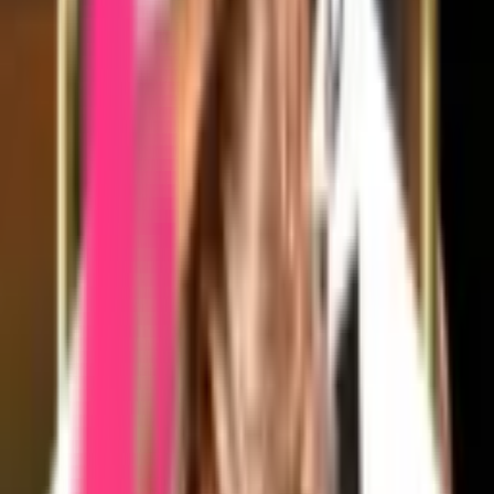
SicBo
Sexy
Thai Hi Lo
Sexy
Baccarat Classic
Sexy
Dragon Tiger
Sexy
Red Blue Duel
Sexy
Baccarat Insurance
Sexy
8
/
8
Game
Page
1
of
1
18TOTO Link Slot Gacor
Sensasional Paling
Gampang Menang Hari
Ini
18TOTO
hadir sebagai platform slot online yang