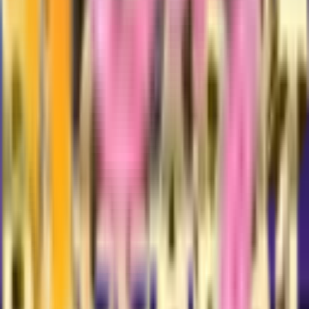
Sistem Keamanan Berlapis
Setiap aktivitas pengguna di dalam platform
didukung oleh sistem keamanan yang bertujuan
menjaga privasi akun dan data transaksi. Dengan
dukungan sistem yang stabil, pemain dapat
menikmati permainan dan melakukan transaksi
dengan lebih nyaman.
Customer Service Siap Membantu
18TOTO juga menyediakan layanan bantuan
pelanggan yang siap membantu pengguna ketika
mengalami kendala. Tim support dapat memberikan
panduan terkait daftar akun, login,
deposit dana
,
penarikan dana, akses situs, hingga informasi
permainan yang tersedia.
Kesimpulan