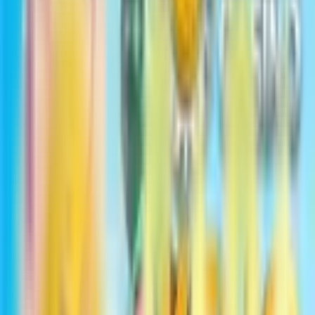
gacor sensasional dengan akses cepat dan fitur yang
mudah digunakan.
Sebagai platform hiburan online, 18TOTO dirancang
untuk memberikan kenyamanan bagi pengguna
baru maupun pemain berpengalaman. Setiap menu
disusun secara rapi agar pemain dapat menemukan
fitur penting seperti daftar permainan, informasi
promo, layanan transaksi, hingga bantuan pelanggan
dengan lebih mudah.
Keunggulan 18TOTO Sebagai
Link Slot Gacor Hari Ini
18TOTO dikenal karena menghadirkan akses
permainan yang ringan, cepat, dan stabil. Dengan
sistem yang responsif, pemain dapat menikmati
berbagai
game slot populer
tanpa proses yang rumit.
Tampilan yang sederhana juga membuat pengguna