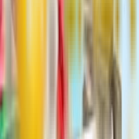
melihat gambaran peluang pembayaran dari suatu
game dalam jangka panjang. Hal ini membuat pemain
lebih mudah memilih permainan yang sesuai dengan
strategi dan kenyamanan bermain.
Fitur Bonus yang Menambah Keseruan
Berbagai game slot di 18TOTO menghadirkan fitur
bonus yang membuat permainan terasa lebih
menarik. Fitur seperti free spin, pengali kemenangan,
simbol wild, dan scatter dapat memberikan
pengalaman bermain yang lebih dinamis. Dengan
banyaknya pilihan fitur, pemain bisa memilih game
yang paling sesuai dengan preferensi masing-masing.
Transaksi Mudah dan Praktis di
18TOTO
Selain menyediakan pilihan permainan yang lengkap,