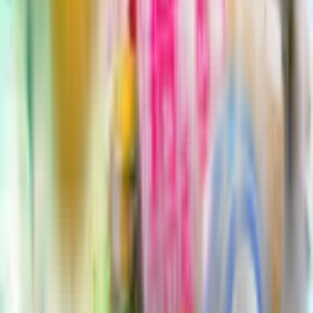
pemain dapat melakukan transaksi menggunakan
pulsa secara lebih praktis. Sistem tanpa potongan
membuat nominal transaksi lebih maksimal sesuai
ketentuan yang berlaku.
Keamanan dan Kenyamanan
Pengguna
18TOTO memperhatikan kenyamanan pengguna
dengan menyediakan sistem yang mendukung
keamanan akun dan aktivitas transaksi. Perlindungan
data menjadi salah satu bagian penting agar pemain
dapat menggunakan platform dengan lebih tenang.
Sistem Keamanan Berlapis
Setiap aktivitas pengguna di dalam platform
didukung oleh sistem keamanan yang bertujuan
menjaga privasi akun dan data transaksi. Dengan