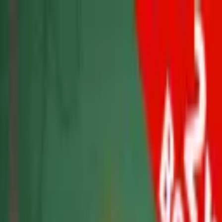
Daftar
Masuk
casino
Cari Permainan
all stars - world cup 2026
crazy time
duck hunters
koi gate
limbo+
crash game
for you
slot
live casino
4
arcade
fishing
2603
635
104
21
Provider :
Queen Maker
Filter :
TERKENAL
Fan Tan 2
Queen Maker
32 Cards
Queen Maker