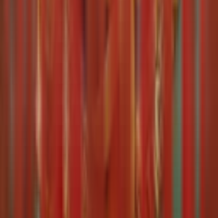
lebih mudah memilih permainan yang sesuai dengan
strategi dan kenyamanan bermain.
Fitur Bonus yang Menambah Keseruan
Berbagai game slot di 18TOTO menghadirkan fitur
bonus yang membuat permainan terasa lebih
menarik. Fitur seperti free spin, pengali kemenangan,
simbol wild, dan scatter dapat memberikan
pengalaman bermain yang lebih dinamis. Dengan
banyaknya pilihan fitur, pemain bisa memilih game
yang paling sesuai dengan preferensi masing-masing.
Transaksi Mudah dan Praktis di
18TOTO
Selain menyediakan pilihan permainan yang lengkap,
18TOTO juga mendukung sistem transaksi yang