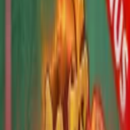
24
/
59
Game
Page
1
of
3
18TOTO Link Slot Gacor
Sensasional Paling
Gampang Menang Hari
Ini
18TOTO
hadir sebagai platform slot online yang
menawarkan pengalaman bermain lebih seru, praktis,
dan mudah diakses setiap hari. Dengan dukungan
sistem modern, tampilan website yang responsif, serta
pilihan permainan yang beragam, 18TOTO menjadi
salah satu pilihan bagi pemain yang mencari link slot
gacor sensasional dengan akses cepat dan fitur yang
mudah digunakan.