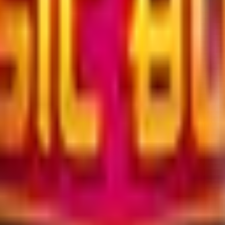
g oleh sistem keamanan yang bertujuan menjaga privasi
elakukan transaksi dengan lebih nyaman.
n yang siap membantu pengguna ketika mengalami ke
, akses situs, hingga informasi permainan yang tersedia.
slot gacor sensasional paling gampang menang hari ini 
nsif. Dengan tampilan yang sederhana dan fitur yang 