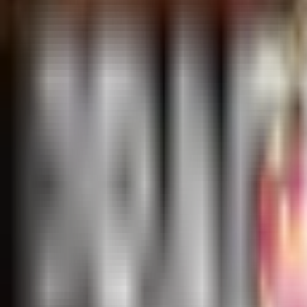
sesuai gaya bermain masing-masing.
RTP Slot Sebagai Referensi Bermain
RTP
atau Return to Player sering digunakan sebagai 
gambaran peluang pembayaran dari suatu game dalam 
kenyamanan bermain.
Fitur Bonus yang Menambah Keseruan
Berbagai game slot di 18TOTO menghadirkan fitur bonu
dan scatter dapat memberikan pengalaman bermain yan
preferensi masing-masing.
Transaksi Mudah dan Praktis di 
Selain menyediakan pilihan permainan yang lengkap, 