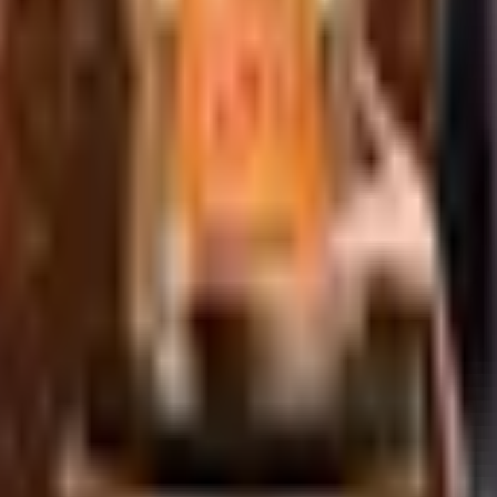
ensasional Paling Gampang 
warkan pengalaman bermain lebih seru, praktis, dan mu
n permainan yang beragam, 18TOTO menjadi salah satu pil
 digunakan.
g untuk memberikan kenyamanan bagi pengguna baru m
g seperti daftar permainan, informasi promo, layanan t
lot Gacor Hari Ini