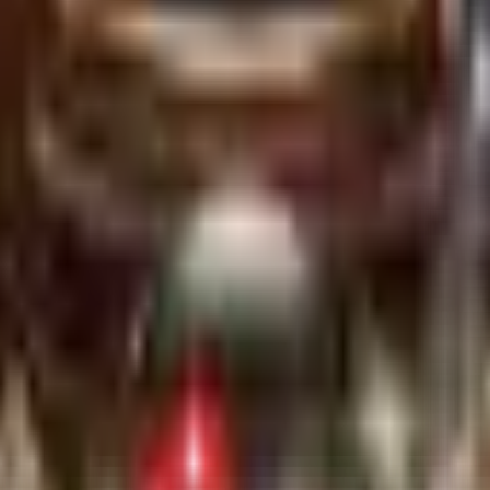
yang ringan, cepat, dan stabil. Dengan sistem yang re
erhana juga membuat pengguna lebih mudah memahami se
yang ringan di berbagai perangkat. Pemain dapat memb
 digunakan. Hal ini membuat pengalaman bermain tera
an tema menarik, tampilan visual modern, dan fitur p
ld, free spin, multiplier, hingga bonus game yang men
t
ih bijak, 18TOTO menyediakan informasi seputar game
 RTP, volatilitas, dan fitur bonus pada setiap game da