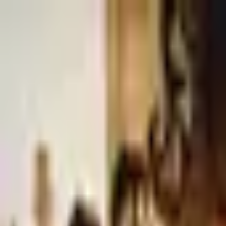
Daftar
Masuk
casino
Cari Permainan
clash of clans super scatter super rich
all stars - world cup 2026
limbo+
fury of anubis
tombstone rip
crash game
for you
slot
live casino
4
arcade
fishing
2603
635
104
21
Provider :
Pragmatic Play
Filter :
TERKENAL
Color Game Bonanza
Pragmatic Play
Big Small Baccarat
Pragmatic Play