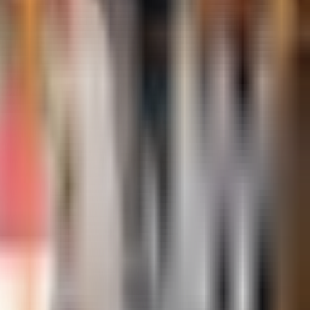
gan memahami informasi RTP, pemain dapat melihat
memilih permainan yang sesuai dengan strategi dan
eperti free spin, pengali kemenangan, simbol wild,
in bisa memilih game yang paling sesuai dengan
lebih praktis. Pemain dapat melakukan deposit maupun