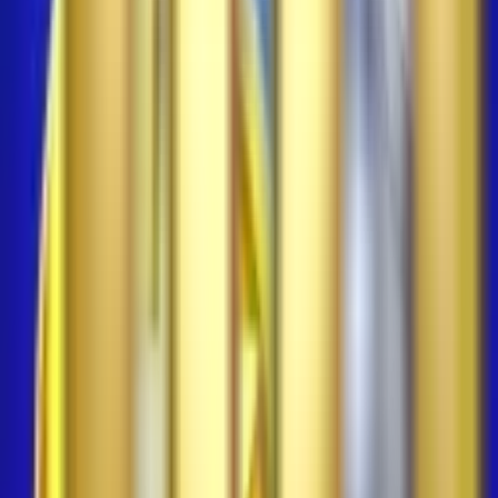
Sebagai platform hiburan online, 18TOTO dirancang
untuk memberikan kenyamanan bagi pengguna
baru maupun pemain berpengalaman. Setiap menu
disusun secara rapi agar pemain dapat menemukan
fitur penting seperti daftar permainan, informasi
promo, layanan transaksi, hingga bantuan pelanggan
dengan lebih mudah.
Keunggulan 18TOTO Sebagai
Link Slot Gacor Hari Ini
18TOTO dikenal karena menghadirkan akses
permainan yang ringan, cepat, dan stabil. Dengan
sistem yang responsif, pemain dapat menikmati
berbagai
game slot populer
tanpa proses yang rumit.
Tampilan yang sederhana juga membuat pengguna
lebih mudah memahami setiap fitur yang tersedia.