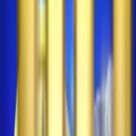
24
/
34
Game
Page
1
of
2
18TOTO Link Slot Gacor
Sensasional Paling
Gampang Menang Hari
Ini
18TOTO
hadir sebagai platform slot online yang
menawarkan pengalaman bermain lebih seru, praktis,
dan mudah diakses setiap hari. Dengan dukungan
sistem modern, tampilan website yang responsif, serta
pilihan permainan yang beragam, 18TOTO menjadi
salah satu pilihan bagi pemain yang mencari link slot
gacor sensasional dengan akses cepat dan fitur yang
mudah digunakan.