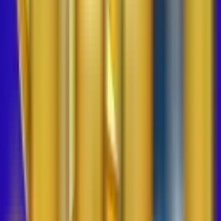
Informasi Permainan dan RTP
Slot
Untuk membantu pemain memilih permainan
dengan lebih bijak, 18TOTO menyediakan informasi
seputar game slot, fitur permainan, dan pembaruan
data yang dapat digunakan sebagai referensi.
Informasi seperti RTP, volatilitas, dan fitur bonus pada
setiap game dapat membantu pemain menentukan
pilihan permainan sesuai gaya bermain masing-
masing.
RTP Slot Sebagai Referensi Bermain
RTP
atau Return to Player sering digunakan sebagai
salah satu referensi dalam memilih permainan slot.
Dengan memahami informasi RTP, pemain dapat
melihat gambaran peluang pembayaran dari suatu
game dalam jangka panjang. Hal ini membuat pemain