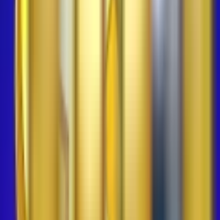
Akses Cepat dan Mudah Digunakan
Salah satu keunggulan 18TOTO adalah akses website
yang ringan di berbagai perangkat. Pemain dapat
membuka situs melalui smartphone, tablet, maupun
desktop dengan tampilan yang tetap rapi dan
nyaman digunakan. Hal ini membuat pengalaman
bermain terasa lebih lancar tanpa hambatan yang
mengganggu.
Pilihan Game Slot yang Beragam
18TOTO menyediakan berbagai pilihan game slot
dengan tema menarik, tampilan visual modern, dan
fitur permainan yang mudah dipahami. Pemain dapat
menemukan permainan dengan fitur seperti scatter,
wild, free spin, multiplier, hingga bonus game yang
menambah keseruan dalam setiap putaran.