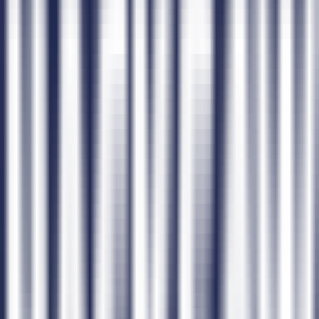
Wheel
Hacksaw
3
/
3
Game
Page
1
of
1
18TOTO Link Slot Gacor
Sensasional Paling
Gampang Menang Hari
Ini
18TOTO
hadir sebagai platform slot online yang
menawarkan pengalaman bermain lebih seru, praktis,
dan mudah diakses setiap hari. Dengan dukungan
sistem modern, tampilan website yang responsif, serta
pilihan permainan yang beragam, 18TOTO menjadi
salah satu pilihan bagi pemain yang mencari link slot