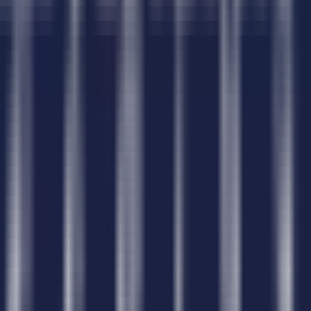
pemain dapat melakukan transaksi menggunakan
pulsa secara lebih praktis. Sistem tanpa potongan
membuat nominal transaksi lebih maksimal sesuai
ketentuan yang berlaku.
Keamanan dan Kenyamanan
Pengguna
18TOTO memperhatikan kenyamanan pengguna
dengan menyediakan sistem yang mendukung
keamanan akun dan aktivitas transaksi. Perlindungan
data menjadi salah satu bagian penting agar pemain
dapat menggunakan platform dengan lebih tenang.
Sistem Keamanan Berlapis
Setiap aktivitas pengguna di dalam platform
didukung oleh sistem keamanan yang bertujuan
menjaga privasi akun dan data transaksi. Dengan