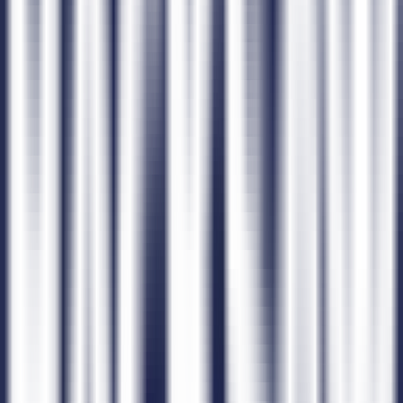
gacor sensasional dengan akses cepat dan fitur yang
mudah digunakan.
Sebagai platform hiburan online, 18TOTO dirancang
untuk memberikan kenyamanan bagi pengguna
baru maupun pemain berpengalaman. Setiap menu
disusun secara rapi agar pemain dapat menemukan
fitur penting seperti daftar permainan, informasi
promo, layanan transaksi, hingga bantuan pelanggan
dengan lebih mudah.
Keunggulan 18TOTO Sebagai
Link Slot Gacor Hari Ini
18TOTO dikenal karena menghadirkan akses
permainan yang ringan, cepat, dan stabil. Dengan
sistem yang responsif, pemain dapat menikmati
berbagai
game slot populer
tanpa proses yang rumit.
Tampilan yang sederhana juga membuat pengguna