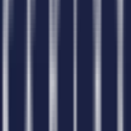
dukungan sistem yang stabil, pemain dapat
menikmati permainan dan melakukan transaksi
dengan lebih nyaman.
Customer Service Siap Membantu
18TOTO juga menyediakan layanan bantuan
pelanggan yang siap membantu pengguna ketika
mengalami kendala. Tim support dapat memberikan
panduan terkait daftar akun, login,
deposit dana
,
penarikan dana, akses situs, hingga informasi
permainan yang tersedia.
Kesimpulan
18TOTO menjadi pilihan bagi pemain yang mencari
link slot gacor
sensasional paling gampang menang
hari ini dengan akses cepat, pilihan game beragam,
sistem transaksi praktis, dan layanan pengguna yang