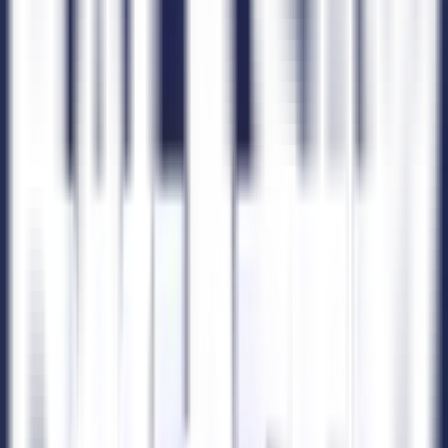
lebih mudah memahami setiap fitur yang tersedia.
Akses Cepat dan Mudah Digunakan
Salah satu keunggulan 18TOTO adalah akses website
yang ringan di berbagai perangkat. Pemain dapat
membuka situs melalui smartphone, tablet, maupun
desktop dengan tampilan yang tetap rapi dan
nyaman digunakan. Hal ini membuat pengalaman
bermain terasa lebih lancar tanpa hambatan yang
mengganggu.
Pilihan Game Slot yang Beragam
18TOTO menyediakan berbagai pilihan game slot
dengan tema menarik, tampilan visual modern, dan
fitur permainan yang mudah dipahami. Pemain dapat
menemukan permainan dengan fitur seperti scatter,
wild, free spin, multiplier, hingga bonus game yang
menambah keseruan dalam setiap putaran.