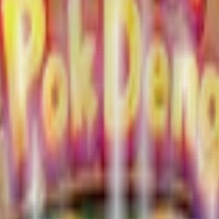
g oleh sistem keamanan yang bertujuan menjaga privasi
elakukan transaksi dengan lebih nyaman.
n yang siap membantu pengguna ketika mengalami ke
, akses situs, hingga informasi permainan yang tersedia.
slot gacor sensasional paling gampang menang hari ini 
nsif. Dengan tampilan yang sederhana dan fitur yang 