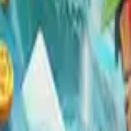
Setiap aktivitas pengguna di dalam platform didukun
yang stabil, pemain dapat menikmati permainan dan m
Customer Service Siap Membantu
18TOTO juga menyediakan layanan bantuan pelangga
terkait daftar akun, login,
deposit dana
, penarikan dana
Kesimpulan
18TOTO menjadi pilihan bagi pemain yang mencari link 
transaksi praktis, dan layanan pengguna yang respo
bermain slot online yang lebih nyaman dan fleksibel.
Lihat Semua
home