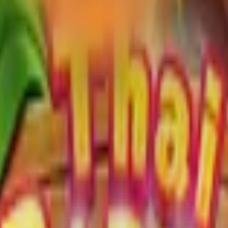
g agar pemain dapat mengisi saldo dengan lebih mud
aik melalui transfer bank, e-wallet, maupun metode pemb
sit pulsa tanpa potongan
. Dengan metode ini, pemain
 transaksi lebih maksimal sesuai ketentuan yang berlak
gguna
menyediakan sistem yang mendukung keamanan akun d
nakan platform dengan lebih tenang.