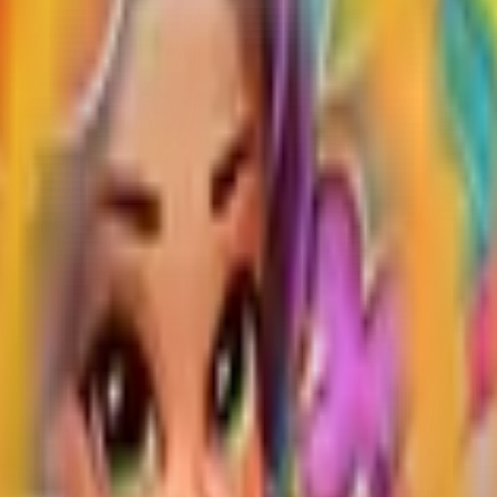
ensasional Paling Gampang 
warkan pengalaman bermain lebih seru, praktis, dan mu
n permainan yang beragam, 18TOTO menjadi salah satu pil
 digunakan.
g untuk memberikan kenyamanan bagi pengguna baru m
g seperti daftar permainan, informasi promo, layanan t
lot Gacor Hari Ini
yang ringan, cepat, dan stabil. Dengan sistem yang re
erhana juga membuat pengguna lebih mudah memahami se