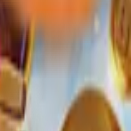
ah. Metode pembayaran yang beragam membantu
ayaran lain yang tersedia.
 dapat melakukan transaksi menggunakan pulsa secara
u.
an aktivitas transaksi. Perlindungan data menjadi